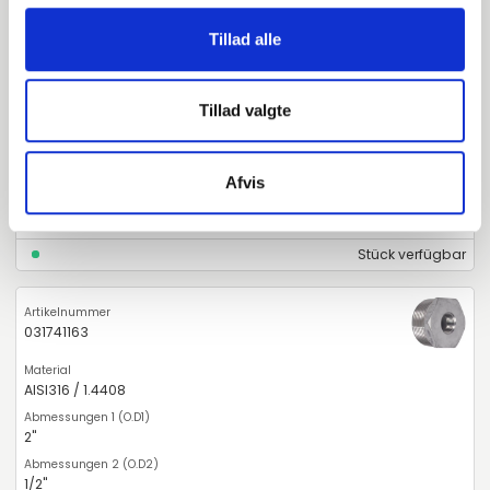
031741157
Tillad alle
AISI316 / 1.4408
Tillad valgte
1 1/2"
3/4"
Afvis
27,3
Stück verfügbar
031741163
AISI316 / 1.4408
2"
1/2"