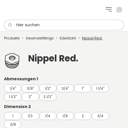
Mein 
Hier suchen
Produkte
Gewindefittings
Edelstahl
Nippel Red.
Nippel Red.
Abmessungen 1
1/4"
3/8"
1/2"
3/4"
1"
1 1/4"
1 1/2"
2"
2 1/2"
Dimension 2
1
1/2
1/4
1/8
2
3/4
3/8