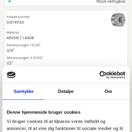
Stück verfügbar
031741133
AISI316 / 1.4408
3/4"
1/2"
21,2
Stück verfügbar
Samtykke
Detaljer
Om
031741142
Denne hjemmeside bruger cookies
AISI316 / 1.4408
Vi bruger cookies til at tilpasse vores indhold og
annoncer, til at vise dig funktioner til sociale medier og til