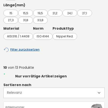
Länge(mm)
15
15,5
19,5
21,2
24,1
27,1
27,3
31,8
33,8
Material
Norm
Produkttyp
AISI316 / 1.4408
ISO 4144
Nippel Red.
Filter zurücksetzen
10
von 13 Produkte
Nur vorrätige Artikel zeigen
Sortieren nach