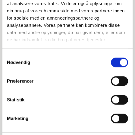
1"
at analysere vores trafik. Vi deler også oplysninger om
din brug af vores hjemmeside med vores partnere inden
1/2"
for sociale medier, annonceringspartnere og
analysepartnere. Vores partnere kan kombinere disse
24,1
data med andre oplysninger, du har givet dem, eller som
Stück verfügbar
de har indsamlet fra din brug af deres tjenester.
Samtykkevalg
031741151
Nødvendig
AISI316 / 1.4408
Præferencer
1 1/4"
1"
Statistik
27,1
Marketing
Stück verfügbar