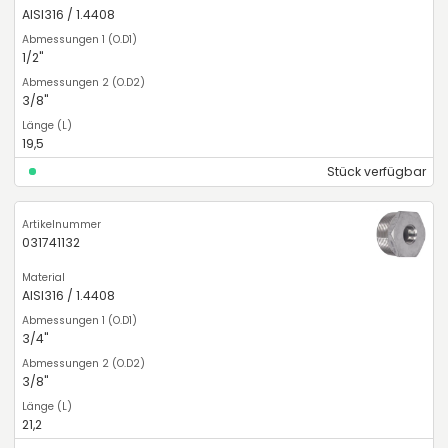
AISI316 / 1.4408
1/2"
3/8"
19,5
Stück verfügbar
031741132
AISI316 / 1.4408
3/4"
3/8"
21,2