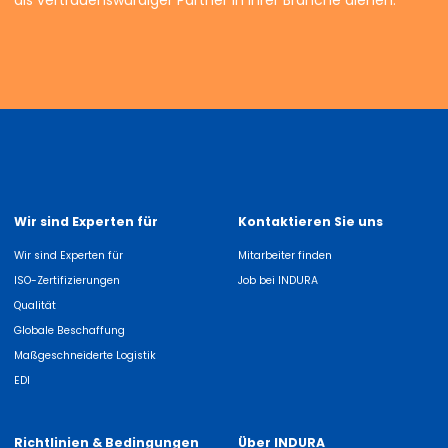
als vertrauenswürdiger Partner in Ihrer Branche dienen.
Wir sind Experten für
Kontaktieren Sie uns
Wir sind Experten für
Mitarbeiter finden
ISO-Zertifizierungen
Job bei INDURA
Qualität
Globale Beschaffung
Maßgeschneiderte Logistik
EDI
Richtlinien & Bedingungen
Über INDURA