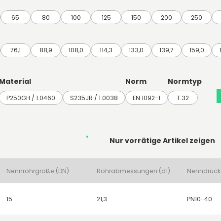
65
80
100
125
150
200
250
76,1
88,9
108,0
114,3
133,0
139,7
159,0
Material
Norm
Normtyp
P250GH / 1.0460
S235JR / 1.0038
EN 1092-1
T:32
Nur vorrätige Artikel zeigen
Nennrohrgröße (DN)
Rohrabmessungen (d1)
Nenndruck
15
21,3
PN10-40