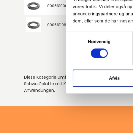
000661090
P250GH / 1.0460
vores trafik. Vi deler også 
annonceringspartnere og anal
dem, eller som de har indsaml
000661108
P250GH / 1.0460
Samtykkevalg
Nødvendig
Diese Kategorie umfasst Flansche aus Carbon gemäß
Afvis
Schweißplatte mit Kragen. Ideal für zuverlässige Ve
Anwendungen.