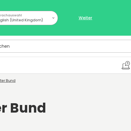
rachauswahl
Weiter
glish (United Kingdom)
hen
tter Bund
ter Bund