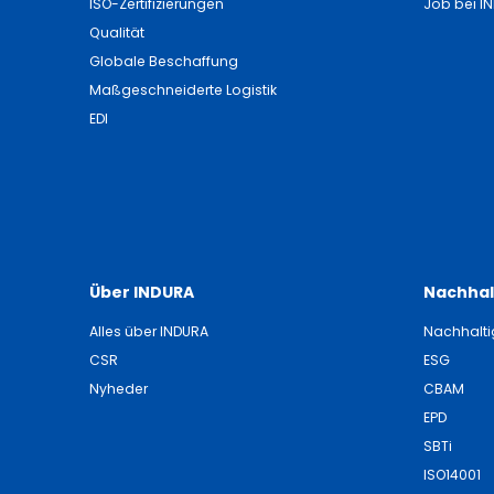
ISO-Zertifizierungen
Job bei I
Qualität
Globale Beschaffung
Maßgeschneiderte Logistik
EDI
Über INDURA
Nachhal
Alles über INDURA
Nachhalti
CSR
ESG
Nyheder
CBAM
EPD
SBTi
ISO14001