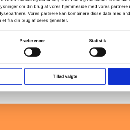
80
88,9
PN25-40
oplysninger om din brug af vores hjemmeside med vores partnere i
ysepartnere. Vores partnere kan kombinere disse data med andr
et fra din brug af deres tjenester.
100
108,0
PN10-16
Præferencer
Statistik
Mehr Produkte laden
 EN 1092-1, Typ 32 -
Tillad valgte
rbindungen in anspruchsvollen