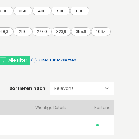
300
350
400
500
600
168,3
219,1
273,0
323,9
355,6
406,4
Alle Filter
Filter zurücksetzen
Sortieren nach
Wichtige Details
Bestand
-