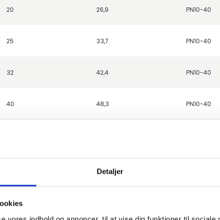
20
26,9
PN10-40
25
33,7
PN10-40
32
42,4
PN10-40
40
48,3
PN10-40
50
60,3
PN10-40
65
76,1
PN10-40
Detaljer
80
88,9
PN10-16
ookies
se vores indhold og annoncer, til at vise dig funktioner til sociale