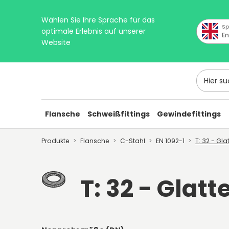
Wählen Sie Ihre Sprache für das
Sp
optimale Erlebnis auf unserer
En
Website
Hier suc
Flansche
Schweißfittings
Gewindefittings
Produkte
Flansche
C-Stahl
EN 1092-1
T: 32 - Gla
T: 32 - Glat