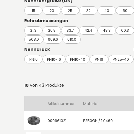
Nennrohrgröße (DN)
15
20
25
32
40
50
Rohrabmessungen
21,3
26,9
33,7
42,4
48,3
60,3
508,0
609,6
610,0
Nenndruck
PN10
PN10-16
PN10-40
PN16
PN25-40
10
von 43 Produkte
Artikelnummer
Material
000661021
P250GH / 1.0460