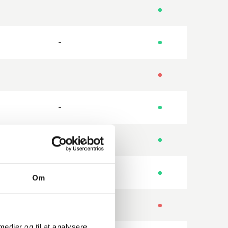
-
-
-
-
-
-
Om
-
 medier og til at analysere