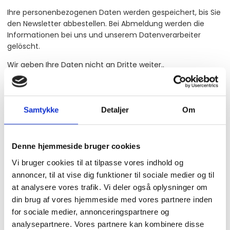
Ihre personenbezogenen Daten werden gespeichert, bis Sie
den Newsletter abbestellen. Bei Abmeldung werden die
Informationen bei uns und unserem Datenverarbeiter
gelöscht.
Wir geben Ihre Daten nicht an Dritte weiter..
Unser Drittanbieter-Datenverarbeiter
Samtykke
Detaljer
Om
Wir nutzen mehrere Drittanbieter, um persönliche Daten in
unserem Namen zu verarbeiten. Diese Drittanbieter wurden
sorgfältig ausgewählt. Mehr dazu auf deren jeweiligen
Denne hjemmeside bruger cookies
Websites.
Vi bruger cookies til at tilpasse vores indhold og
Google (Privacy Policy)
annoncer, til at vise dig funktioner til sociale medier og til
at analysere vores trafik. Vi deler også oplysninger om
HubSpot (Privacy Policy)
din brug af vores hjemmeside med vores partnere inden
Microsoft Clarity (Privacy Policy)
for sociale medier, annonceringspartnere og
analysepartnere. Vores partnere kan kombinere disse
BO-Data