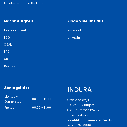
Urheberrecht und Bedingungen
Nachhaltigkeit
Finden Sie uns auf
Nachhaltigkeit
Facebook
ESG
LinkedIn
CBAM
EPD
SBTi
ISO14001
INDURA
Åbningstider
Montag–
08.00 - 16.00
Grønlandsvej 1
Donnerstag
DK-7480 Vildbjerg
Freitag
08.00 - 14.00
CVR-Nummer: 12419201
Umsatzsteuer-
Identifikationsnummer für den
Export: 34179816