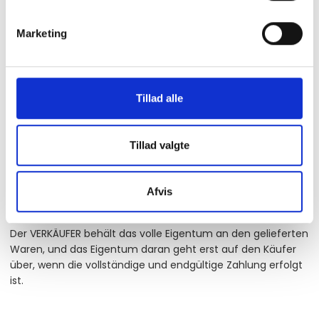
Zahlt der Käufer einen fälligen Betrag nicht, hat der
VERKÄUFER das Recht, entweder alle künftigen Lieferungen
Marketing
bis zur Zahlung des offenen Betrags durch den Käufer
zurückzuhalten oder den Kaufvertrag zu kündigen, sofern
weitere Lieferungen im Rahmen dessen erfolgen sollen.
10.4
Tillad alle
Der Käufer darf Zahlungen nicht zurückhalten oder Abzüge
vom Preis der Waren aufgrund von Ansprüchen
vornehmen, die nicht vom VERKÄUFER genehmigt wurden.
Tillad valgte
11. Eigentumsvorbehalt
Afvis
11.1
Der VERKÄUFER behält das volle Eigentum an den gelieferten
Waren, und das Eigentum daran geht erst auf den Käufer
über, wenn die vollständige und endgültige Zahlung erfolgt
ist.