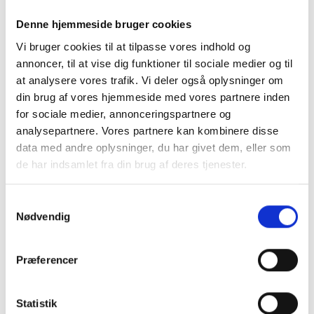
9.2
Denne hjemmeside bruger cookies
Es wird ein Umweltzuschlag von 4 € pro Bestellung zzgl.
Vi bruger cookies til at tilpasse vores indhold og
MwSt. berechnet.
annoncer, til at vise dig funktioner til sociale medier og til
at analysere vores trafik. Vi deler også oplysninger om
din brug af vores hjemmeside med vores partnere inden
10. Zahlungsbedingungen
for sociale medier, annonceringspartnere og
10.1
analysepartnere. Vores partnere kan kombinere disse
Sofern nicht schriftlich anders vereinbart, ist die Zahlung
data med andre oplysninger, du har givet dem, eller som
spätestens 14 Tage nach Lieferung auf das Konto des
de har indsamlet fra din brug af deres tjenester.
VERKÄUFERS zu leisten.
10.2
Samtykkevalg
Bei verspäteter Zahlung berechnet der VERKÄUFER Zinsen
Nødvendig
auf den offenen Betrag in Höhe von 1,0 Prozent pro Monat
ab Fälligkeit. Die Zinsen werden monatlich auf den
Præferencer
überfälligen Betrag berechnet, der frühere Zinsen,
angemessene Kosten usw. umfassen wird.
10.3
Statistik