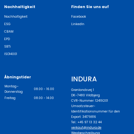
Nachhaltigkeit
Finden Sie uns auf
Nachhaltigkeit
Facebook
ESG
LinkedIn
CBAM
EPD
SBTi
ISO14001
INDURA
Åbningstider
Montag–
08.00 - 16.00
Grønlandsvej 1
Donnerstag
DK-7480 Vildbjerg
Freitag
08.00 - 14.00
CVR-Nummer: 12419201
Umsatzsteuer-
Identifikationsnummer für den
Export: 34179816
Tel.: +45 97 13 32 44
verkauf@indura.de
Wegbeschreibung