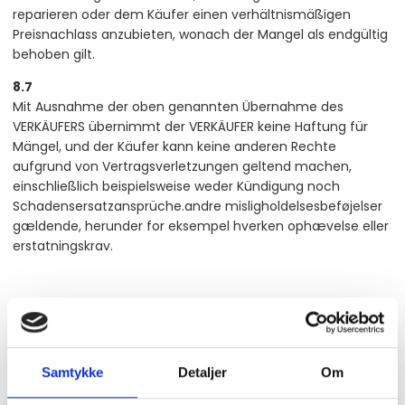
reparieren oder dem Käufer einen verhältnismäßigen
Preisnachlass anzubieten, wonach der Mangel als endgültig
behoben gilt.
8.7
Mit Ausnahme der oben genannten Übernahme des
VERKÄUFERS übernimmt der VERKÄUFER keine Haftung für
Mängel, und der Käufer kann keine anderen Rechte
aufgrund von Vertragsverletzungen geltend machen,
einschließlich beispielsweise weder Kündigung noch
Schadensersatzansprüche.andre misligholdelsesbeføjelser
gældende, herunder for eksempel hverken ophævelse eller
erstatningskrav.
9. Preise
9.1
Sofern nicht schriftlich anders vereinbart, basieren die
Samtykke
Detaljer
Om
Preise auf den jeweils gültigen Preisliste, ohne
Mehrwertsteuer, Kosten, Abgaben usw.