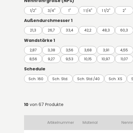
Nennrohrgröße (NPS)
1/2"
3/4"
1"
1 1/4"
1 1/2"
2"
Außendurchmesser 1
21,3
26,7
33,4
42,2
48,3
60,3
Wandstärke 1
2,87
3,38
3,56
3,68
3,91
4,55
8,56
9,27
9,53
10,15
10,97
11,07
Schedule
Sch. 160
Sch. Std.
Sch. Std./40
Sch. XS
10
von 67 Produkte
Artikelnummer
Material