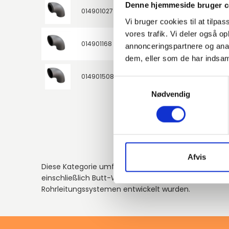
Denne hjemmeside bruger c
014901027
A-234 WPB
3/4"
Vi bruger cookies til at tilpas
vores trafik. Vi deler også 
014901168
A-234 WPB
6"
annonceringspartnere og anal
dem, eller som de har indsaml
014901508
A-234 WPB
20"
Samtykkevalg
Nødvendig
Afvis
Diese Kategorie umfasst Butt-Weld-Fittings aus Sort
einschließlich Butt-Weld-Bögen, die für zuverlässig
Rohrleitungssystemen entwickelt wurden.