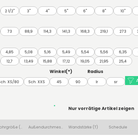
2 1/2"
3"
4"
5"
6"
8"
10"
73
88,9
114,3
141,3
168,3
219,1
273
4,85
5,08
5,16
5,49
5,54
5,56
6,35
12,7
13,49
15,88
17,12
19,05
21,95
25,4
Winkel(°)
Radius
A
Sch. XS/80
Sch. XXS
45
90
lr
sr
Nur vorrätige Artikel zeigen
Nennrohrgröße (NPS)
Außendurchmesser 1 (O.D)
Wandstärke (T)
Schedule