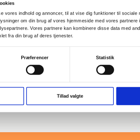
ookies
26,7
3,91
Sch. XS/80
se vores indhold og annoncer, til at vise dig funktioner til sociale
oplysninger om din brug af vores hjemmeside med vores partnere i
168,3
10,97
Sch. XS/80
ysepartnere. Vores partnere kan kombinere disse data med andr
et fra din brug af deres tjenester.
508
12,7
Sch. XS
Præferencer
Statistik
Mehr Produkte laden
Tillad valgte
 stål gemäß ASME B16.9,
e Verbindungen in