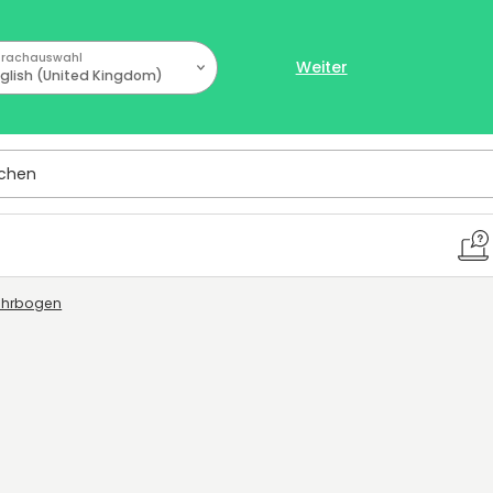
rachauswahl
Weiter
glish (United Kingdom)
hen
ohrbogen