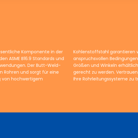
wesentliche Komponente in der
d Widerstandsfähigkeit unter
 den ASME B16.9 Standards und
ttings sind in verschiedenen
Anwendungen. Der Butt-Weld-
Anforderungen Ihrer Projekte
n Rohren und sorgt für eine
se, um die richtige Wahl für
ng von hochwertigem
Ihre Rohrleitungssysteme zu t