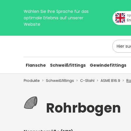
Wählen Sie Ihre Sprache für das
Sp
optimale Erlebnis auf unserer
En
Website
Hier suc
Flansche
Schweißfittings
Gewindefittings
Produkte
Schweißfittings
C-Stahl
ASME B16.9
R
Rohrbogen