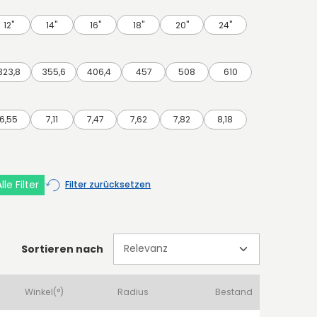
12"
14"
16"
18"
20"
24"
323,8
355,6
406,4
457
508
610
6,55
7,11
7,47
7,62
7,82
8,18
lle Filter
Filter zurücksetzen
Sortieren nach
Winkel(°)
Radius
Bestand