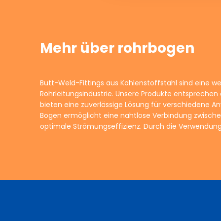
Mehr über rohrbogen
Butt-Weld-Fittings aus Kohlenstoffstahl sind eine 
Kohlenstoffstahl garantieren wir Langlebigkeit un
Rohrleitungsindustrie. Unsere Produkte entsprechen
anspruchsvollen Bedingungen. Unsere Butt-Weld-Fi
bieten eine zuverlässige Lösung für verschiedene 
Größen und Winkeln erhältlich, um den spezifischen 
Bogen ermöglicht eine nahtlose Verbindung zwische
gerecht zu werden. Vertrauen Sie auf unsere Experti
optimale Strömungseffizienz. Durch die Verwendu