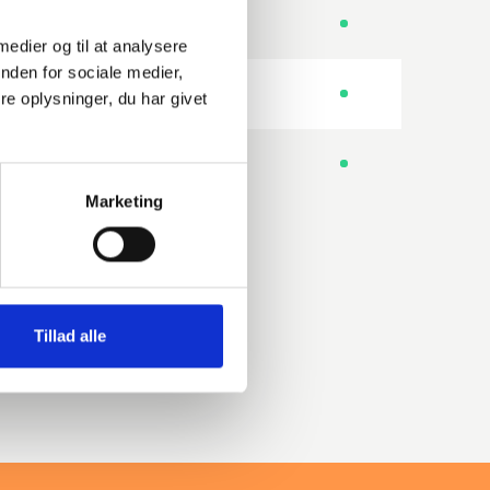
90
LR
 medier og til at analysere
nden for sociale medier,
90
LR
e oplysninger, du har givet
90
LR
Marketing
Tillad alle