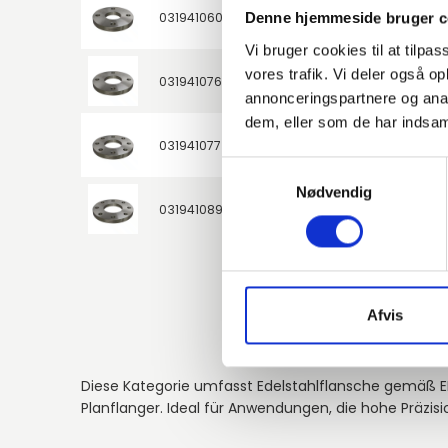
031941060
AISI304L / 1.4307
50
Denne hjemmeside bruger c
Vi bruger cookies til at tilpas
vores trafik. Vi deler også 
031941076
AISI304L / 1.4307
65
annonceringspartnere og anal
dem, eller som de har indsaml
031941077
AISI304L / 1.4307
65
Samtykkevalg
Nødvendig
031941089
AISI304L / 1.4307
80
Afvis
Diese Kategorie umfasst Edelstahlflansche gemäß EN
Planflanger. Ideal für Anwendungen, die hohe Präzisi