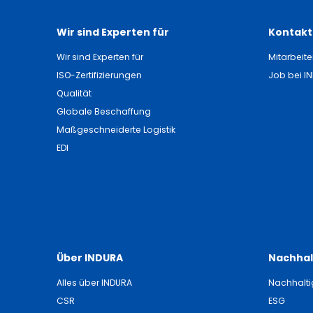
Wir sind Experten für
Kontakti
Wir sind Experten für
Mitarbeite
ISO-Zertifizierungen
Job bei I
Qualität
Globale Beschaffung
Maßgeschneiderte Logistik
EDI
Über INDURA
Nachhal
Alles über INDURA
Nachhalti
CSR
ESG