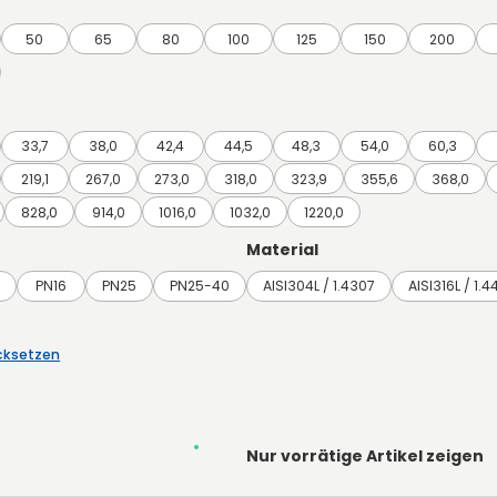
50
65
80
100
125
150
200
33,7
38,0
42,4
44,5
48,3
54,0
60,3
219,1
267,0
273,0
318,0
323,9
355,6
368,0
828,0
914,0
1016,0
1032,0
1220,0
Material
0
PN16
PN25
PN25-40
AISI304L / 1.4307
AISI316L / 1.
ücksetzen
Nur vorrätige Artikel zeigen