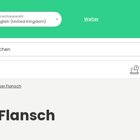
rachauswahl
Weiter
glish (United Kingdom)
hen
oser Flansch
 Flansch