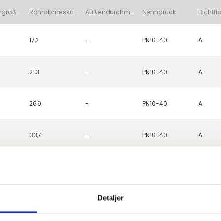
Nennrohrgröße (DN)
Rohrabmessungen (d1)
Außendurchmesser (D)
Nenndruck
17,2
-
PN10-40
A
21,3
-
PN10-40
A
26,9
-
PN10-40
A
33,7
-
PN10-40
A
42,4
-
PN10-40
A
Detaljer
48,3
-
PN10-40
A