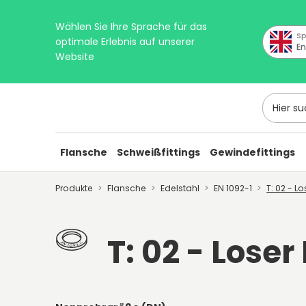
Wählen Sie Ihre Sprache für das
Sp
optimale Erlebnis auf unserer
En
Website
Hier suc
Flansche
Schweißfittings
Gewindefittings
Produkte
Flansche
Edelstahl
EN 1092-1
T: 02 - L
T: 02 - Loser