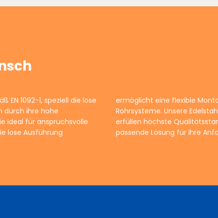
ansch
ß EN 1092-1, speziell die lose
sung an unterschiedliche
h durch ihre hohe
ssige Verbindung und
ie ideal für anspruchsvolle
uf unsere Expertise, um die
ie lose Ausführung
passende Lösung für Ihre Anf