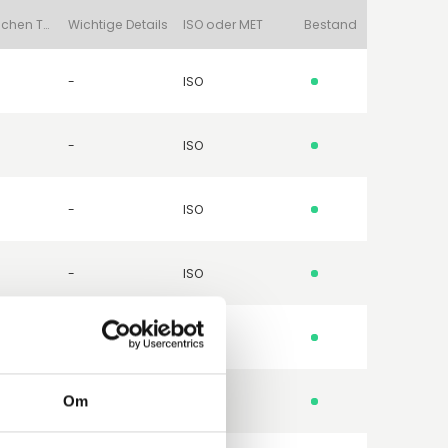
Dichtflächen Typ
Wichtige Details
ISO oder MET
Bestand
-
ISO
-
ISO
-
ISO
-
ISO
-
ISO
Om
-
ISO