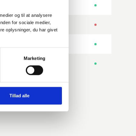
-
ISO
 medier og til at analysere
nden for sociale medier,
Anzahl der Schraubenlöcher
ISO
e oplysninger, du har givet
Anzahl der Schraubenlöcher
ISO
Marketing
-
ISO
Tillad alle