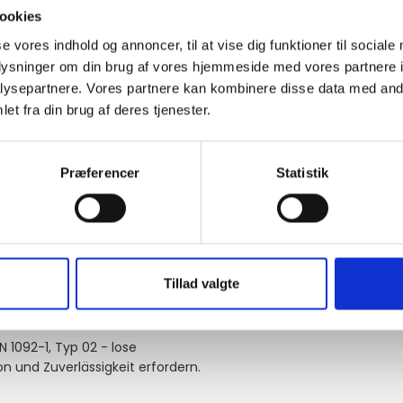
60,3
-
PN10-40
A
ookies
se vores indhold og annoncer, til at vise dig funktioner til sociale
oplysninger om din brug af vores hjemmeside med vores partnere i
76,1
-
PN10-16
A
ysepartnere. Vores partnere kan kombinere disse data med andr
et fra din brug af deres tjenester.
76,1
-
PN10-16
A
Præferencer
Statistik
88,9
-
PN10-16
A
Mehr Produkte laden
Tillad valgte
 1092-1, Typ 02 - lose
on und Zuverlässigkeit erfordern.