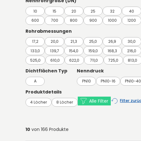
Nennrohrgröße (DN)
10
15
20
25
32
40
600
700
800
900
1000
1200
Rohrabmessungen
17,2
20,0
21,3
25,0
26,9
30,0
133,0
139,7
154,0
159,0
168,3
216,0
525,0
610,0
622,0
711,0
725,0
813,0
Dichtflächen Typ
Nenndruck
A
PN10
PN10-16
PN10-4
Produktdetails
Alle Filter
Filter zur
4 Löcher
8 Löcher
10
von 166 Produkte