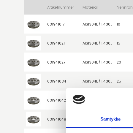
Artikelnummer
Material
031941017
AISI304L / 1.4307
10
031941021
AISI304L / 1.4307
15
031941027
AISI304L / 1.4307
20
031941034
AISI304L / 1.4307
25
031941042
AISI304L / 1.4307
32
Samtykke
031941048
AISI304L / 1.4307
40