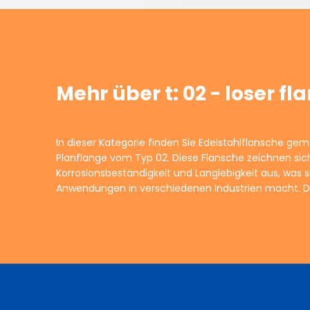
Mehr über t: 02 - loser fl
In dieser Kategorie finden Sie Edelstahlflansche gemä
ermöglicht eine flexible Montage und Anpas
Planflange vom Typ 02. Diese Flansche zeichnen sic
Rohrsysteme. Unsere Edelstahlflansche bieten eine zuverlä
Korrosionsbeständigkeit und Langlebigkeit aus, was s
erfüllen höchste Qualitätsstandards. Vertrauen Sie a
Anwendungen in verschiedenen Industrien macht. D