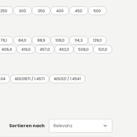
250
300
350
400
450
500
76,1
84,0
88,9
108,0
114,3
129,0
406,4
419,0
457,0
462,0
508,0
521,0
4404
AISI316TI / 1.4571
AISI321 / 1.4541
Sortieren nach