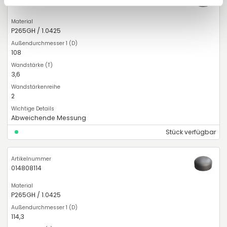
014808108
P265GH / 1.0425
108
3,6
2
Abweichende Messung
Stück verfügbar
014808114
P265GH / 1.0425
114,3