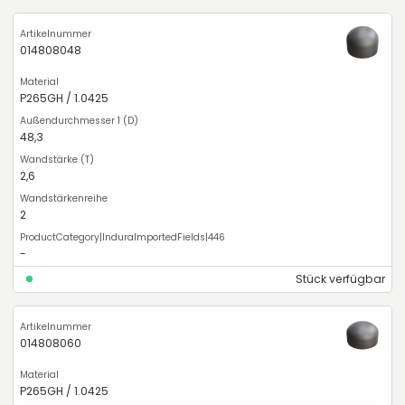
014808048
P265GH / 1.0425
48,3
2,6
2
-
Stück verfügbar
014808060
P265GH / 1.0425