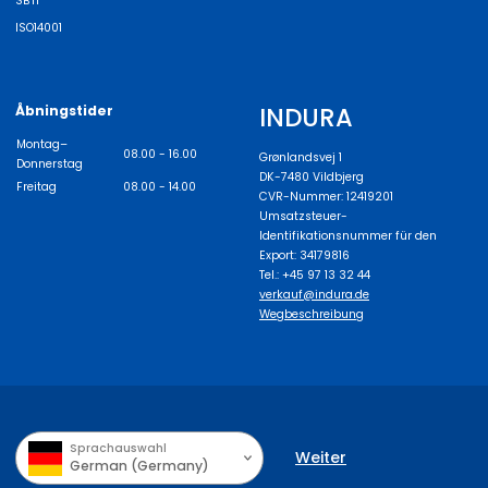
SBTi
ISO14001
INDURA
Åbningstider
Montag–
08.00 - 16.00
Grønlandsvej 1
Donnerstag
DK-7480 Vildbjerg
Freitag
08.00 - 14.00
CVR-Nummer: 12419201
Umsatzsteuer-
Identifikationsnummer für den
Export: 34179816
Tel.: +45 97 13 32 44
verkauf@indura.de
Wegbeschreibung
Sprachauswahl
Weiter
German (Germany)