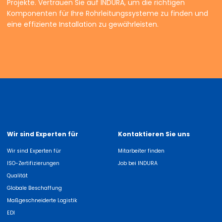
Projekte. Vertrauen Sie auf INDURA, um die richtigen
Komponenten für Ihre Rohrleitungssysteme zu finden und
eine effiziente Installation zu gewährleisten.
Wir sind Experten für
Kontaktieren Sie uns
Wir sind Experten für
Mitarbeiter finden
ISO-Zertifizierungen
Job bei INDURA
Qualität
Globale Beschaffung
Maßgeschneiderte Logistik
EDI