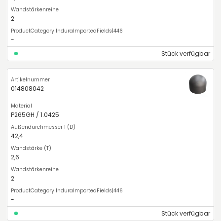
2
-
Stück verfügbar
014808042
P265GH / 1.0425
42,4
2,6
2
-
Stück verfügbar