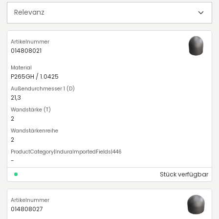
014808021
P265GH / 1.0425
21,3
2
2
-
Stück verfügbar
014808027