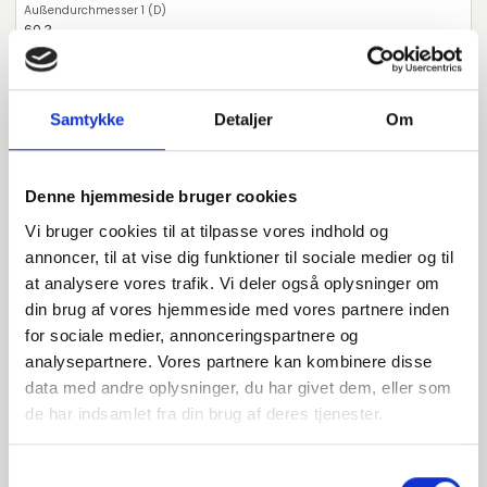
60,3
2,9
Samtykke
Detaljer
Om
2
-
Denne hjemmeside bruger cookies
Stück verfügbar
Vi bruger cookies til at tilpasse vores indhold og
annoncer, til at vise dig funktioner til sociale medier og til
014808076
at analysere vores trafik. Vi deler også oplysninger om
din brug af vores hjemmeside med vores partnere inden
for sociale medier, annonceringspartnere og
P265GH / 1.0425
analysepartnere. Vores partnere kan kombinere disse
76,1
data med andre oplysninger, du har givet dem, eller som
de har indsamlet fra din brug af deres tjenester.
2,9
Samtykkevalg
2