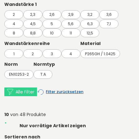
Wandstärke 1
2
2,3
2,6
2,9
3,2
3,6
4
4,5
5
5,6
6,3
7,1
8
8,8
10
11
12,5
Wandstärkenreihe
Material
1
2
3
4
P265GH / 1.0425
Norm
Normtyp
EN10253-2
T:A
Alle Filter
Filter zurücksetzen
10
von 48 Produkte
Nur vorrätige Artikel zeigen
Sortieren nach