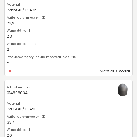
P265GH / 1.0425
26,9
2,3
2
-
Nicht aus Vorrat
014808034
P265GH / 1.0425
33,7
2,6