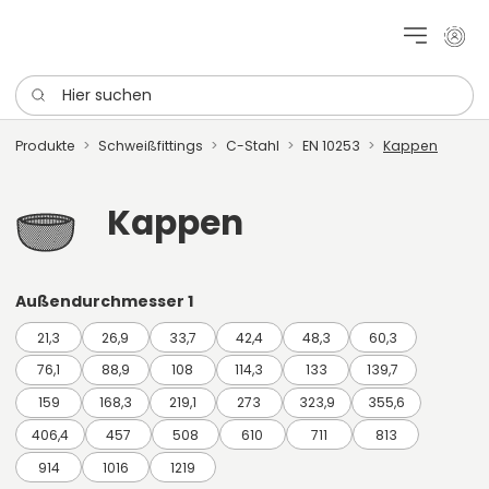
Mein 
Hier suchen
Produkte
Schweißfittings
C-Stahl
EN 10253
Kappen
Kappen
Außendurchmesser 1
21,3
26,9
33,7
42,4
48,3
60,3
76,1
88,9
108
114,3
133
139,7
159
168,3
219,1
273
323,9
355,6
406,4
457
508
610
711
813
914
1016
1219