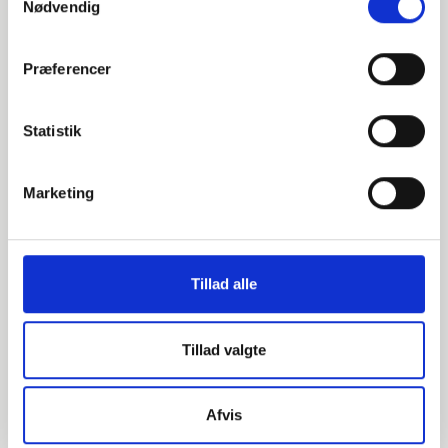
Nødvendig
-
Stück verfügbar
Præferencer
Statistik
014808089
P265GH / 1.0425
Marketing
88,9
3,2
Tillad alle
2
Tillad valgte
-
Stück verfügbar
Afvis