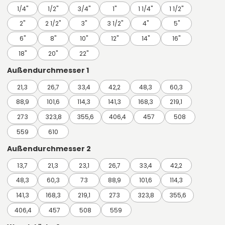
1/4"
1/2"
3/4"
1"
1 1/4"
1 1/2"
2"
2 1/2"
3"
3 1/2"
4"
5"
6"
8"
10"
12"
14"
16"
18"
20"
22"
Außendurchmesser 1
21,3
26,7
33,4
42,2
48,3
60,3
88,9
101,6
114,3
141,3
168,3
219,1
273
323,8
355,6
406,4
457
508
559
610
Außendurchmesser 2
13,7
21,3
23,1
26,7
33,4
42,2
48,3
60,3
73
88,9
101,6
114,3
141,3
168,3
219,1
273
323,8
355,6
406,4
457
508
559