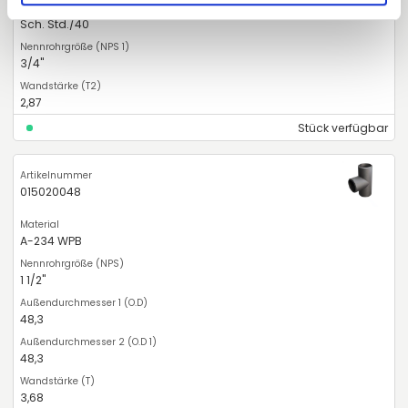
Sch. Std./40
3/4"
2,87
Stück verfügbar
015020048
A-234 WPB
1 1/2"
48,3
48,3
3,68