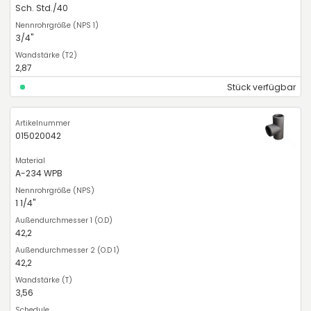
Sch. Std./40
3/4"
2,87
Stück verfügbar
015020042
A-234 WPB
1 1/4"
42,2
42,2
3,56