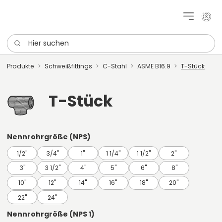
Mein 
Hier suchen
Produkte
Schweißfittings
C-Stahl
ASME B16.9
T-Stück
T-Stück
Nennrohrgröße (NPS)
1/2"
3/4"
1"
1 1/4"
1 1/2"
2"
3"
3 1/2"
4"
5"
6"
8"
10"
12"
14"
16"
18"
20"
22"
24"
Nennrohrgröße (NPS 1)