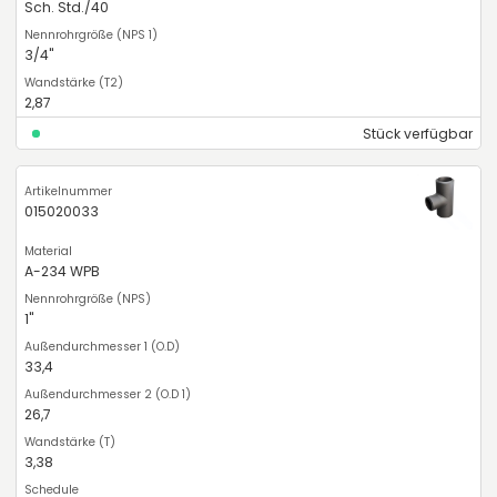
Sch. Std./40
3/4"
2,87
Stück verfügbar
015020033
A-234 WPB
1"
33,4
26,7
3,38