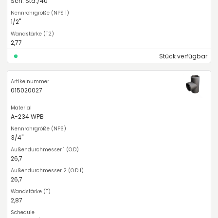
Sch. Std./40
1/2"
2,77
Stück verfügbar
015020027
A-234 WPB
3/4"
26,7
26,7
2,87