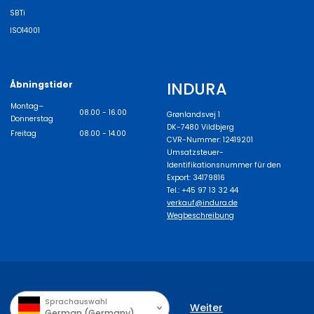
SBTi
ISO14001
INDURA
Åbningstider
Montag–
08.00 - 16.00
Grønlandsvej 1
Donnerstag
DK-7480 Vildbjerg
Freitag
08.00 - 14.00
CVR-Nummer: 12419201
Umsatzsteuer-
Identifikationsnummer für den
Export: 34179816
Tel.: +45 97 13 32 44
verkauf@indura.de
Wegbeschreibung
Sprachauswahl
Weiter
German (Germany)