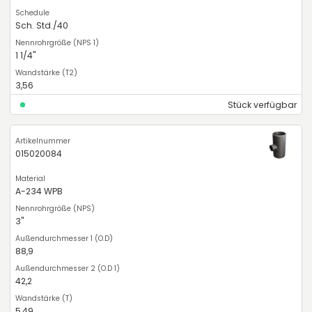
Sch. Std./40
1 1/4"
3,56
Stück verfügbar
015020084
A-234 WPB
3"
88,9
42,2
5,49