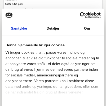
Sch. Std./40
1 1/4"
3,56
Samtykke
Detaljer
Om
Stück verfügbar
Denne hjemmeside bruger cookies
015020043
Vi bruger cookies til at tilpasse vores indhold og
annoncer, til at vise dig funktioner til sociale medier og til
A-234 WPB
at analysere vores trafik. Vi deler også oplysninger om
din brug af vores hjemmeside med vores partnere inden
1 1/2"
for sociale medier, annonceringspartnere og
48,3
analysepartnere. Vores partnere kan kombinere disse
data med andre oplysninger, du har givet dem, eller som
23,1
de har indsamlet fra din brug af deres tjenester.
3,68
Samtykkevalg