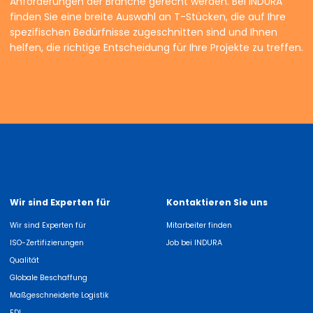
Anforderungen der Branche gerecht werden. Bei INDURA
finden Sie eine breite Auswahl an T-Stücken, die auf Ihre
spezifischen Bedürfnisse zugeschnitten sind und Ihnen
helfen, die richtige Entscheidung für Ihre Projekte zu treffen.
Wir sind Experten für
Kontaktieren Sie uns
Wir sind Experten für
Mitarbeiter finden
ISO-Zertifizierungen
Job bei INDURA
Qualität
Globale Beschaffung
Maßgeschneiderte Logistik
EDI