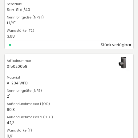
Sch. Std./40
1 1/2"
3,68
Stück verfügbar
015020058
A-234 WPB
2"
60,3
42,2
3,91