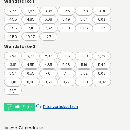
Wandstärke 1
2,77
2,87
3,38
3,56
3,68
3,91
4,55
4,85
5,08
5,49
5,54
6,02
6,55
7,11
7,62
8,08
8,56
9,27
9,53
10,97
12,7
Wandstärke 2
2,24
2,77
2,87
3,56
3,68
3,73
3,91
4,55
4,85
5,08
5,16
5,49
5,54
6,55
7,01
7,11
7,62
8,08
8,18
8,36
8,56
9,27
9,53
10,97
12,7
Alle Filter
Filter zurücksetzen
10
von 74 Produkte