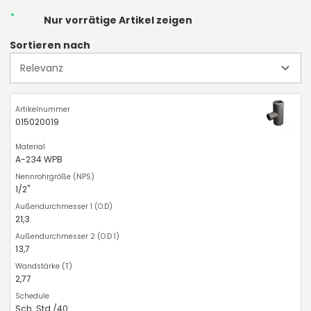
Nur vorrätige Artikel zeigen
Sortieren nach
015020019
A-234 WPB
1/2"
21,3
13,7
2,77
Sch. Std./40