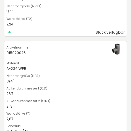
1/4"
2,24
Stück verfügbar
015020026
A-234 WPB
3/4"
26,7
21,3
2,87