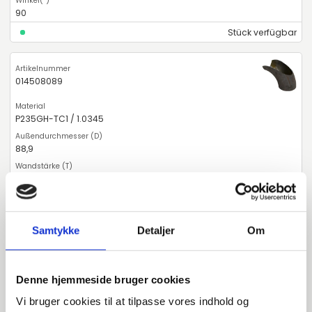
90
Stück verfügbar
014508089
P235GH-TC1 / 1.0345
88,9
3,2
90
Stück verfügbar
Samtykke
Detaljer
Om
014508108
Denne hjemmeside bruger cookies
Vi bruger cookies til at tilpasse vores indhold og