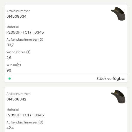
014508034
P235GH-TC1 / 1.0345
33,7
2,6
90
Stück verfügbar
014508042
P235GH-TC1 / 1.0345
42,4