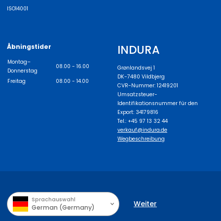
ISO14001
INDURA
Åbningstider
Montag–
08.00 - 16.00
Grønlandsvej 1
Donnerstag
DK-7480 Vildbjerg
Freitag
08.00 - 14.00
CVR-Nummer: 12419201
Umsatzsteuer-
Identifikationsnummer für den
Export: 34179816
Tel.: +45 97 13 32 44
verkauf@indura.de
Wegbeschreibung
Sprachauswahl
Weiter
German (Germany)