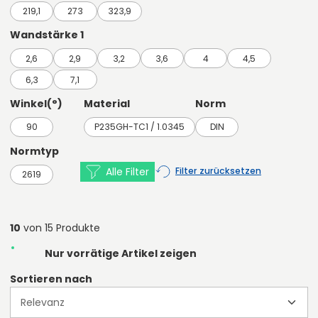
219,1
273
323,9
Wandstärke 1
2,6
2,9
3,2
3,6
4
4,5
6,3
7,1
Winkel(°)
Material
Norm
90
P235GH-TC1 / 1.0345
DIN
Normtyp
Alle Filter
Filter zurücksetzen
2619
10
von 15 Produkte
Nur vorrätige Artikel zeigen
Sortieren nach