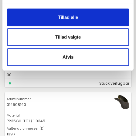
Tillad alle
014508133
P235GH-TC1 / 1.0345
Tillad valgte
133
Afvis
4
90
Stück verfügbar
014508140
P235GH-TC1 / 1.0345
139,7