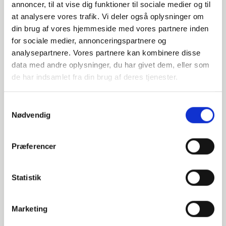
P235GH-TC1 / 1.0345
annoncer, til at vise dig funktioner til sociale medier og til
at analysere vores trafik. Vi deler også oplysninger om
108
din brug af vores hjemmeside med vores partnere inden
for sociale medier, annonceringspartnere og
3,6
analysepartnere. Vores partnere kan kombinere disse
data med andre oplysninger, du har givet dem, eller som
90
de har indsamlet fra din brug af deres tjenester.
Stück verfügbar
Samtykkevalg
Nødvendig
014508114
P235GH-TC1 / 1.0345
Præferencer
114,3
Statistik
3,6
90
Marketing
Stück verfügbar