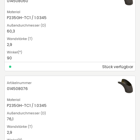
014508060
P235GH-TC1 / 1.0345
60,3
2,9
90
Stück verfügbar
014508076
P235GH-TC1 / 1.0345
76,1
2,9