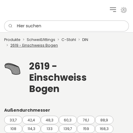
Mein 
Hier suchen
Produkte
Schweißfittings
C-Stahl
DIN
2619 - Einschweiss Bogen
2619 -
Einschweiss
Bogen
Außendurchmesser
33,7
42,4
48,3
60,3
76,1
88,9
108
114,3
133
139,7
159
168,3