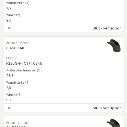
2,6
90
Stück verfügbar
014508048
P235GH-TC1 / 1.0345
48,3
2,6
90
Stück verfügbar