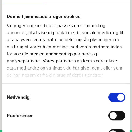
Denne hjemmeside bruger cookies
Vi bruger cookies til at tilpasse vores indhold og
annoncer, til at vise dig funktioner til sociale medier og til
at analysere vores trafik. Vi deler også oplysninger om
din brug af vores hjemmeside med vores partnere inden
Wir sind für Sie da!
for sociale medier, annonceringspartnere og
analysepartnere. Vores partnere kan kombinere disse
Bei Fragen zu Produkten, Dienstleistungen oder anderen
data med andre oplysninger, du har givet dem, eller som
Anliegen helfen Wir Ihnen gerne weiter.
de har indsamlet fra din brug af deres tjenester.
Samtykkevalg
INDURA DE
Nødvendig
+49 4087406700
verkauf@indura.de
Præferencer