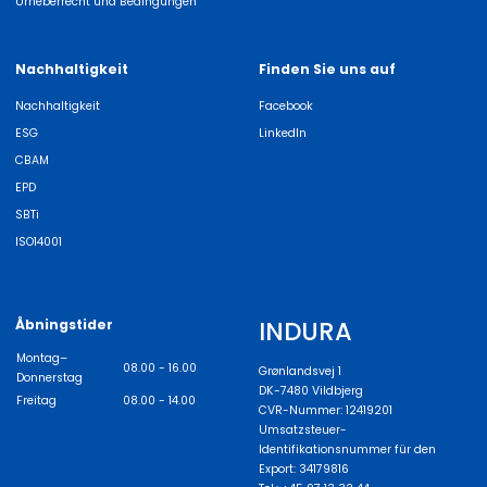
Urheberrecht und Bedingungen
Nachhaltigkeit
Finden Sie uns auf
Nachhaltigkeit
Facebook
ESG
LinkedIn
CBAM
EPD
SBTi
ISO14001
INDURA
Åbningstider
Montag–
08.00 - 16.00
Grønlandsvej 1
Donnerstag
DK-7480 Vildbjerg
Freitag
08.00 - 14.00
CVR-Nummer: 12419201
Umsatzsteuer-
Identifikationsnummer für den
Export: 34179816