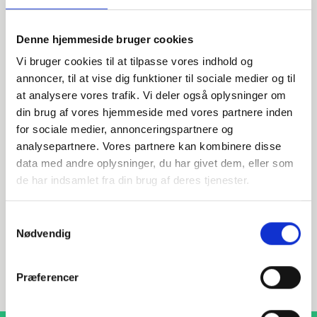
Denne hjemmeside bruger cookies
Vi bruger cookies til at tilpasse vores indhold og
annoncer, til at vise dig funktioner til sociale medier og til
at analysere vores trafik. Vi deler også oplysninger om
din brug af vores hjemmeside med vores partnere inden
Wir sind für Sie da!
for sociale medier, annonceringspartnere og
analysepartnere. Vores partnere kan kombinere disse
Bei Fragen zu Produkten, Dienstleistungen oder anderen
data med andre oplysninger, du har givet dem, eller som
Anliegen helfen Wir Ihnen gerne weiter.
de har indsamlet fra din brug af deres tjenester.
Samtykkevalg
INDURA DE
Nødvendig
+49 4087406700
verkauf@indura.de
Præferencer