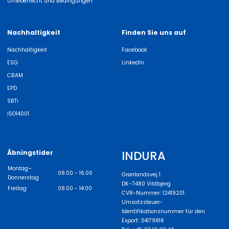
Urheberrecht und Bedingungen
Nachhaltigkeit
Finden Sie uns auf
Nachhaltigkeit
Facebook
ESG
LinkedIn
CBAM
EPD
SBTi
ISO14001
INDURA
Åbningstider
Montag–
08.00 - 16.00
Grønlandsvej 1
Donnerstag
DK-7480 Vildbjerg
Freitag
08.00 - 14.00
CVR-Nummer: 12419201
Umsatzsteuer-
Identifikationsnummer für den
Export: 34179816