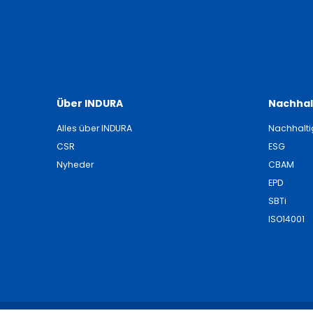
Über INDURA
Nachhal
Alles über INDURA
Nachhalti
CSR
ESG
Nyheder
CBAM
EPD
SBTi
ISO14001