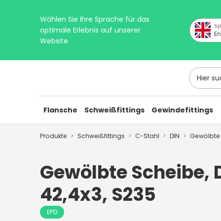
Wählen Sie Ihre Sprache für das
Sp
optimale Erlebnis auf unserer
En
Website
Hier suc
Flansche
Schweißfittings
Gewindefittings
Produkte
Schweißfittings
C-Stahl
DIN
Gewölbte
Gewölbte Scheibe, 
42,4x3, S235
EPD