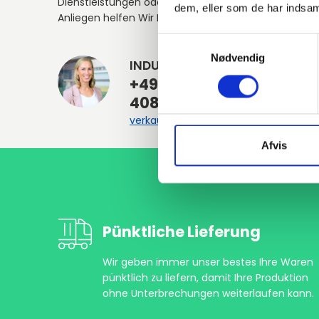
Dienstleistungen oder anderen
dem, eller som de har indsaml
Anliegen helfen Wir Ihnen gerne weiter.
Samtykkevalg
Nødvendig
INDURA DE
+49
4087406700
verkauf@indura.de
Afvis
Pünktliche Lieferung
Wir geben immer unser bestes Ihre Waren
pünktlich zu liefern, damit Ihre Produktion
ohne Unterbrechungen weiterlaufen kann.