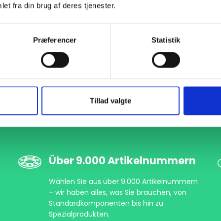
et fra din brug af deres tjenester.
Præferencer
Statistik
Tillad valgte
Über 9.000 Artikelnummern
Wählen Sie aus über 9.000 Artikelnummern
– wir haben alles, was Sie brauchen, von
Standardkomponenten bis hin zu
Spezialprodukten.