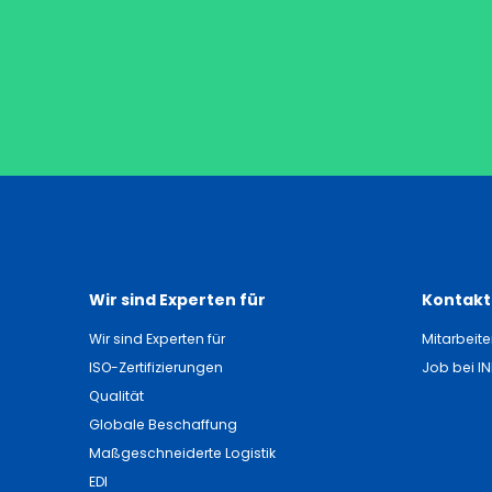
Wir sind Experten für
Kontakti
Wir sind Experten für
Mitarbeite
ISO-Zertifizierungen
Job bei I
Qualität
Globale Beschaffung
Maßgeschneiderte Logistik
EDI