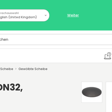
rachauswahl
Weiter
glish (United Kingdom)
hen
 Scheibe
Gewölbte Scheibe
DN32,