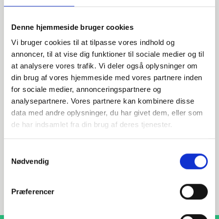
Denne hjemmeside bruger cookies
Vi bruger cookies til at tilpasse vores indhold og
annoncer, til at vise dig funktioner til sociale medier og til
at analysere vores trafik. Vi deler også oplysninger om
din brug af vores hjemmeside med vores partnere inden
Wir sind für Sie da!
for sociale medier, annonceringspartnere og
analysepartnere. Vores partnere kan kombinere disse
Bei Fragen zu Produkten, Dienstleistungen oder anderen
data med andre oplysninger, du har givet dem, eller som
Anliegen helfen Wir Ihnen gerne weiter.
de har indsamlet fra din brug af deres tjenester.
Samtykkevalg
INDURA DE
Nødvendig
+49 4087406700
verkauf@indura.de
Præferencer