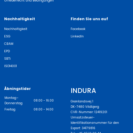
Urheberrecht und Bedingungen
Nachhaltigkeit
Finden Sie uns auf
Nachhaltigkeit
Facebook
ESG
LinkedIn
CBAM
EPD
SBTi
ISO14001
INDURA
Åbningstider
Montag–
08.00 - 16.00
Grønlandsvej 1
Donnerstag
DK-7480 Vildbjerg
Freitag
08.00 - 14.00
CVR-Nummer: 12419201
Umsatzsteuer-
Identifikationsnummer für den
Export: 34179816