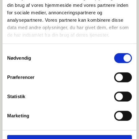
din brug af vores hjemmeside med vores partnere inden
EN 1092-1 T:11 B1 PN25-40
for sociale medier, annonceringspartnere og
analysepartnere. Vores partnere kan kombinere disse
P250GH 1.0460
data med andre oplysninger, du har givet dem, eller som
de har indsamlet fra din brug af deres tjenester.
Vorschweißflansch
Stück verfügbar
Samtykkevalg
Nødvendig
040623076
Præferencer
DN65 76,1 Vorschweißflansch 8 Löcher (S-5,6)
Statistik
EN 1092-1 T:11 B1 PN10-16
P250GH 1.0460
Marketing
Vorschweißflansch
Nicht aus Vorrat