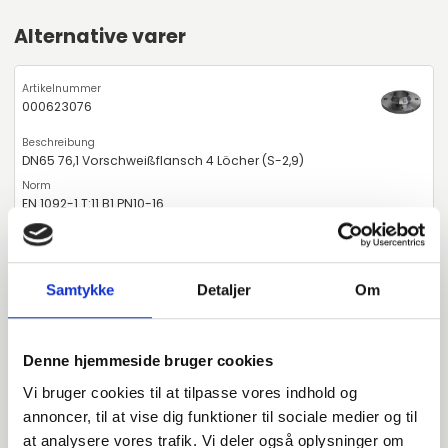
Alternative varer
000623076
DN65 76,1 Vorschweißflansch 4 Löcher (S-2,9)
EN 1092-1 T:11 B1 PN10-16
P250GH 1.0460
Vorschweißflansch
Samtykke
Detaljer
Om
Stück verfügbar
Denne hjemmeside bruger cookies
000625076
Vi bruger cookies til at tilpasse vores indhold og
annoncer, til at vise dig funktioner til sociale medier og til
at analysere vores trafik. Vi deler også oplysninger om
DN65 76,1 Vorschweißflansch (S-2,9)