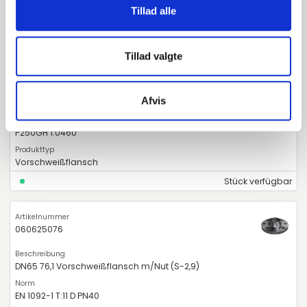
Tillad alle
040625076
Tillad valgte
DN65 76,1 Vorschweißflansch 8 Löcher (S-5,6)
Afvis
EN 1092-1 T:11 B1 PN25-40
P250GH 1.0460
Vorschweißflansch
Stück verfügbar
060625076
DN65 76,1 Vorschweißflansch m/Nut (S-2,9)
EN 1092-1 T:11 D PN40