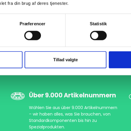
et fra din brug af deres tjenester.
000611194
DN175 193,7 Glatter Flansch (B1-196,1)
EN 1092-1 T:01 A PN10-16
P
Præferencer
Statistik
Tillad valgte
Über 9.000 Artikelnummern
Wählen Sie aus über 9.000 Artikelnummern
– wir haben alles, was Sie brauchen, von
Standardkomponenten bis hin zu
Spezialprodukten.