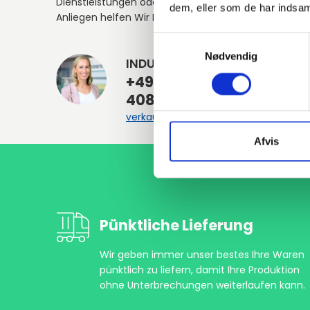
Dienstleistungen oder anderen
dem, eller som de har indsaml
Anliegen helfen Wir Ihnen gerne weiter.
Samtykkevalg
Nødvendig
INDURA DE
+49
4087406700
verkauf@indura.de
Afvis
Pünktliche Lieferung
Wir geben immer unser bestes Ihre Waren
pünktlich zu liefern, damit Ihre Produktion
ohne Unterbrechungen weiterlaufen kann.