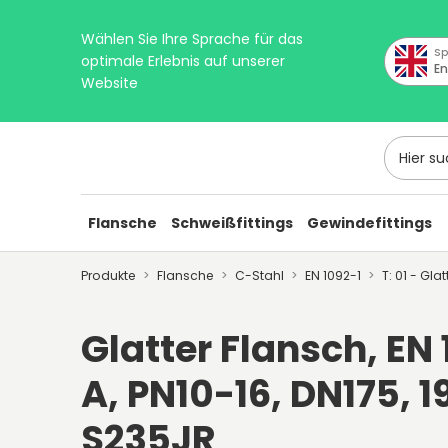
Wählen Sie Ihre Sprache für das
Sp
optimale Erlebnis auf unserer
En
Website
Hier suc
Flansche
Schweißfittings
Gewindefittings
Produkte
Flansche
C-Stahl
EN 1092-1
T: 01 - Gla
Glatter Flansch, EN 1
A, PN10-16, DN175, 1
S235JR