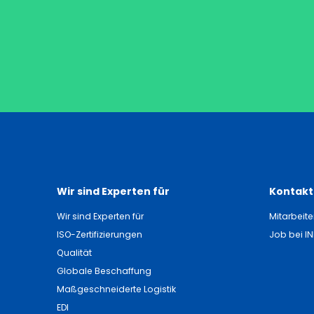
Wir sind Experten für
Kontakti
Wir sind Experten für
Mitarbeite
ISO-Zertifizierungen
Job bei I
Qualität
Globale Beschaffung
Maßgeschneiderte Logistik
EDI