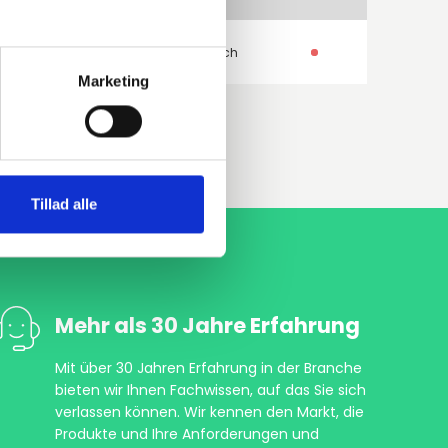
250GH 1.0460
Glatter Flansch
Marketing
Tillad alle
Mehr als 30 Jahre Erfahrung
Mit über 30 Jahren Erfahrung in der Branche
bieten wir Ihnen Fachwissen, auf das Sie sich
verlassen können. Wir kennen den Markt, die
Produkte und Ihre Anforderungen und