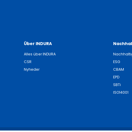
Über INDURA
Nachhal
Alles über INDURA
Nachhalti
CSR
ESG
Nyheder
CBAM
EPD
SBTi
ISO14001