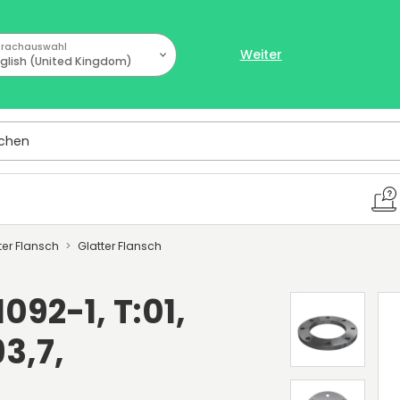
rachauswahl
Weiter
glish (United Kingdom)
hen
tter Flansch
Glatter Flansch
092-1, T:01,
93,7,