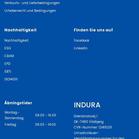
Verkaufs- und Lieferbedingungen
Urheberrecht und Bedingungen
Nachhaltigkeit
Finden Sie uns auf
Nachhaltigkeit
Facebook
ESG
LinkedIn
CBAM
EPD
SBTi
ISO14001
INDURA
Åbningstider
Montag–
08.00 - 16.00
Grønlandsvej 1
Donnerstag
DK-7480 Vildbjerg
Freitag
08.00 - 14.00
CVR-Nummer: 12419201
Umsatzsteuer-
Identifikationsnummer für den