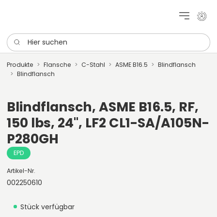
Mein 
Hier suchen
Produkte
Flansche
C-Stahl
ASME B16.5
Blindflansch
Blindflansch
Blindflansch, ASME B16.5, RF,
150 lbs, 24", LF2 CL1-SA/A105N-
P280GH
EPD
Artikel-Nr.
002250610
Stück verfügbar