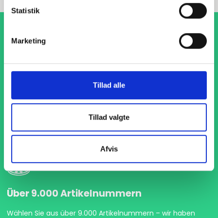
Statistik
Marketing
Tillad alle
Pünktliche Lieferung
Wir geben immer unser bestes Ihre Waren pünktlich zu
Tillad valgte
liefern, damit Ihre Produktion ohne Unterbrechungen
weiterlaufen kann.
Afvis
Über 9.000 Artikelnummern
Wählen Sie aus über 9.000 Artikelnummern – wir haben