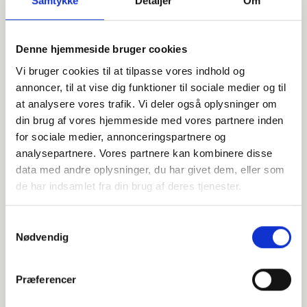
Samtykke
Detaljer
Om
Denne hjemmeside bruger cookies
Vi bruger cookies til at tilpasse vores indhold og
annoncer, til at vise dig funktioner til sociale medier og til
at analysere vores trafik. Vi deler også oplysninger om
din brug af vores hjemmeside med vores partnere inden
for sociale medier, annonceringspartnere og
Wir sind für Sie da!
analysepartnere. Vores partnere kan kombinere disse
Bei Fragen zu Produkten, Dienstleistungen oder anderen
data med andre oplysninger, du har givet dem, eller som
Anliegen helfen Wir Ihnen gerne weiter.
de har indsamlet fra din brug af deres tjenester.
Samtykkevalg
Nødvendig
INDURA DE
+49 4087406700
Præferencer
verkauf@indura.de