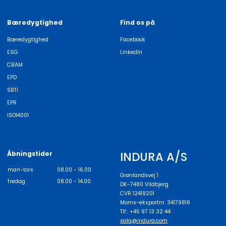
Bæredygtighed
Find os på
Bæredygtighed
Facebook
ESG
LinkedIn
CBAM
EPD
SBTi
EPR
ISO14001
INDURA A/S
Åbningstider
man-tors
08.00 - 16.00
Grønlandsvej 1
fredag
08.00 - 14.00
DK-7480 Vildbjerg
CVR 12419201
Moms-eksportnr. 34179816
Tlf.: +45 97 13 32 44
salg@indura.com