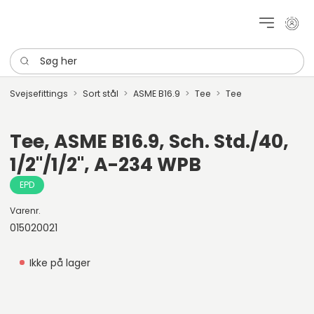
Mit k
Søg her
Svejsefittings
Sort stål
ASME B16.9
Tee
Tee
Tee, ASME B16.9, Sch. Std./40,
1/2"/1/2", A-234 WPB
EPD
Varenr.
015020021
Ikke på lager