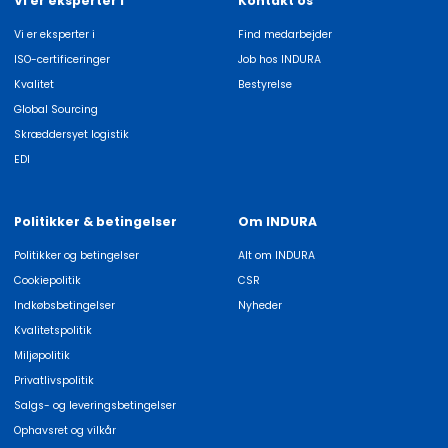
Vi er eksperter i
Kontakt os
Vi er eksperter i
Find medarbejder
ISO-certificeringer
Job hos INDURA
Kvalitet
Bestyrelse
Global Sourcing
Skræddersyet logistik
EDI
Politikker & betingelser
Om INDURA
Politikker og betingelser
Alt om INDURA
Cookiepolitik
CSR
Indkøbsbetingelser
Nyheder
Kvalitetspolitik
Miljøpolitik
Privatlivspolitik
Salgs- og leveringsbetingelser
Ophavsret og vilkår