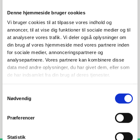
Denne hjemmeside bruger cookies
Vi bruger cookies til at tilpasse vores indhold og
annoncer, til at vise dig funktioner til sociale medier og til
at analysere vores trafik. Vi deler også oplysninger om
din brug af vores hjemmeside med vores partnere inden
Har du spørgsmål?
for sociale medier, annonceringspartnere og
analysepartnere. Vores partnere kan kombinere disse
Vi står klar til at hjælpe med spørgsmål om produkter,
data med andre oplysninger, du har givet dem, eller som
service eller andet. Kontakt os for professionel rådgivning
og sparring.
de har indsamlet fra din brug af deres tjenester.
Samtykkevalg
Nødvendig
INDURA DK
+45 97 13 32 44
Præferencer
salg@indura.com
Statistik