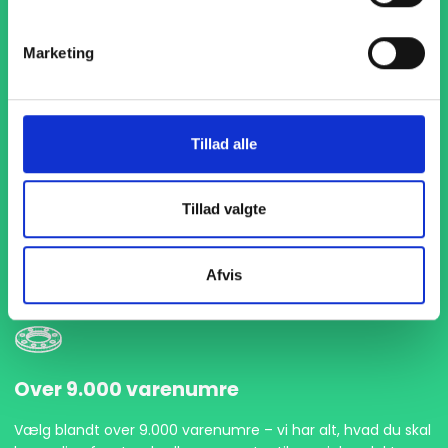
Marketing
Tillad alle
1-4 dages levering
Med hurtig levering på kun 1-4 dage sikrer vi, at dine
Tillad valgte
projekter aldrig bliver forsinket. Vi står klar til at levere
præcist og til tiden, så du kan holde dit produktionsflow
kørende uden afbrydelser.
Afvis
Over 9.000 varenumre
Vælg blandt over 9.000 varenumre – vi har alt, hvad du skal