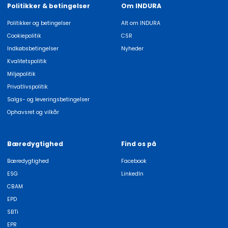
Politikker & betingelser
Om INDURA
Politikker og betingelser
Alt om INDURA
Cookiepolitik
CSR
Indkøbsbetingelser
Nyheder
Kvalitetspolitik
Miljøpolitik
Privatlivspolitik
Salgs- og leveringsbetingelser
Ophavsret og vilkår
Bæredygtighed
Find os på
Bæredygtighed
Facebook
ESG
LinkedIn
CBAM
EPD
SBTi
EPR