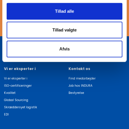
adgang til pålidelige løsninger til dine projekter.
Tillad alle
Tillad valgte
Afvis
Vi er eksperter i
Kontakt os
Vi er eksperter i
Find medarbejder
ISO-certificeringer
Job hos INDURA
Kvalitet
Bestyrelse
Global Sourcing
Skræddersyet logistik
EDI