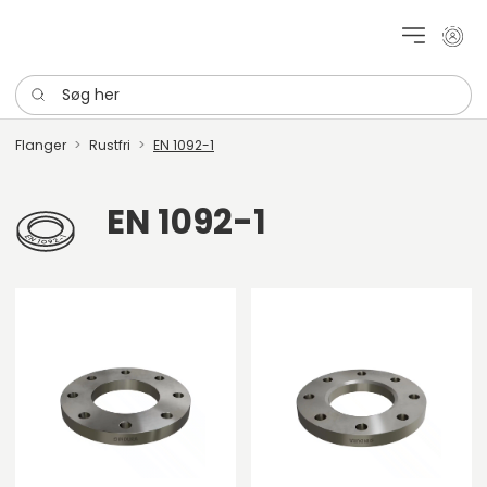
Mit k
Søg her
Flanger
Rustfri
EN 1092-1
EN 1092-1