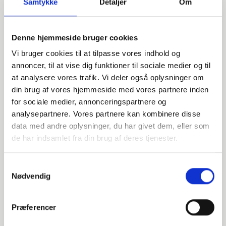
Samtykke
Detaljer
Om
150 lbs
RF
Denne hjemmeside bruger cookies
Slagprøvetest
Vi bruger cookies til at tilpasse vores indhold og
annoncer, til at vise dig funktioner til sociale medier og til
NPT
at analysere vores trafik. Vi deler også oplysninger om
stk. tilgængelig
din brug af vores hjemmeside med vores partnere inden
for sociale medier, annonceringspartnere og
analysepartnere. Vores partnere kan kombinere disse
002010114
data med andre oplysninger, du har givet dem, eller som
de har indsamlet fra din brug af deres tjenester.
LF2 CL2-SA/A105N-P280GH
Samtykkevalg
100
Nødvendig
4"
Præferencer
150 lbs