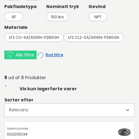
Pakfladetype
Nominelt tryk
Gevind
RF
150 lbs
NPT
Materiale
LF2 CL1-SA/A105N-P280GH
LF2 CL2-SA/A105N-P280GH
Alle filtre
Ryd filtre
8
ud af 8 Produkter
Vis kun lagerførte varer
Sorter efter
002010034