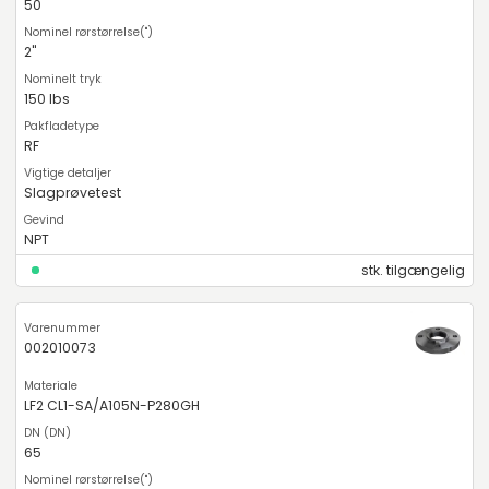
50
2"
150 lbs
RF
Slagprøvetest
NPT
stk. tilgængelig
002010073
LF2 CL1-SA/A105N-P280GH
65