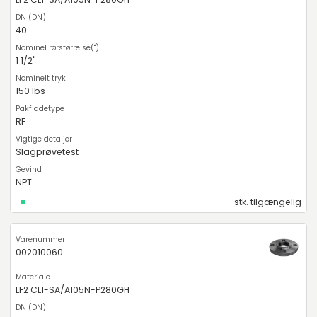
40
1 1/2"
150 lbs
RF
Slagprøvetest
NPT
stk. tilgængelig
002010060
LF2 CL1-SA/A105N-P280GH