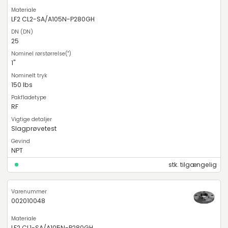
LF2 CL2-SA/A105N-P280GH
25
1"
150 lbs
RF
Slagprøvetest
NPT
stk. tilgængelig
002010048
LF2 CL1-SA/A105N-P280GH