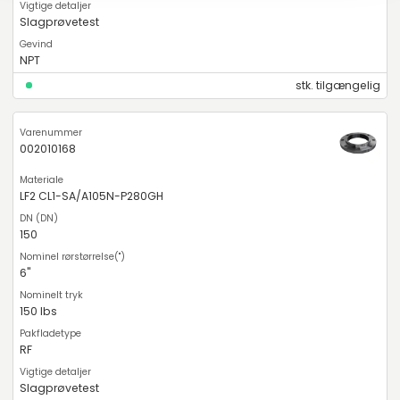
Slagprøvetest
NPT
stk. tilgængelig
002010168
LF2 CL1-SA/A105N-P280GH
150
6"
150 lbs
RF
Slagprøvetest