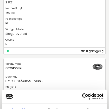
2 1/2"
150 lbs
RF
Slagprøvetest
NPT
stk. tilgængelig
002010089
LF2 CL1-SA/A105N-P280GH
80
3"