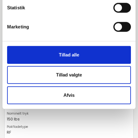
RF
Statistik
Slagprøvetest
Marketing
NPT
stk. tilgængelig
Tillad alle
002010141
Tillad valgte
LF2 CL2-SA/A105N-P280GH
125
Afvis
5"
150 lbs
RF