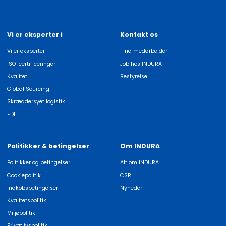
Vi er eksperter i
Kontakt os
Vi er eksperter i
Find medarbejder
ISO-certificeringer
Job hos INDURA
Kvalitet
Bestyrelse
Global Sourcing
Skræddersyet logistik
EDI
Politikker & betingelser
Om INDURA
Politikker og betingelser
Alt om INDURA
Cookiepolitik
CSR
Indkøbsbetingelser
Nyheder
Kvalitetspolitik
Miljøpolitik
Privatlivspolitik