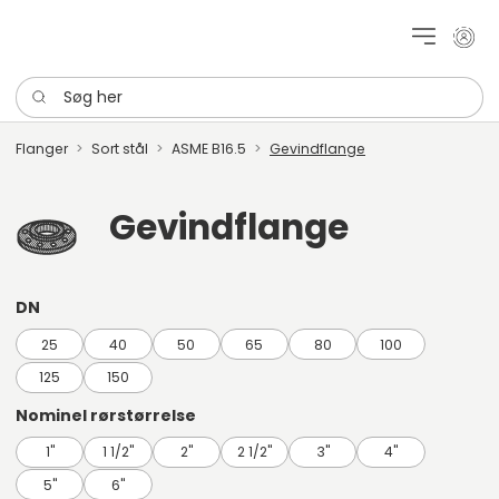
Mit k
Søg her
Flanger
Sort stål
ASME B16.5
Gevindflange
Gevindflange
DN
25
40
50
65
80
100
125
150
Nominel rørstørrelse
1"
1 1/2"
2"
2 1/2"
3"
4"
5"
6"