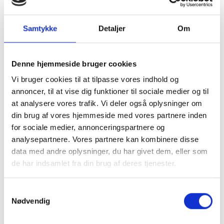
(direkte), Scope 2 (indirekte) og Scope 3 (leverandørers
udledninger) for at arbejde hen imod en nedgang i
vores samlede klimapåvirkning.
Samtykke
Detaljer
Om
Beskyttelse af miljøet:
Vi vil arbejde aktivt på at
minimere enhver negativ påvirkning af miljøet i vores
Denne hjemmeside bruger cookies
daglige operationer og på vores lokationer. Dette
Vi bruger cookies til at tilpasse vores indhold og
omfatter forebyggelse af forurening, effektiv
ressourceudnyttelse og affaldshåndtering samt
annoncer, til at vise dig funktioner til sociale medier og til
anbefale bæredygtige produktionsmetoder til
at analysere vores trafik. Vi deler også oplysninger om
producenterne vi anvender. Vi vil investere i og støtte
din brug af vores hjemmeside med vores partnere inden
initiativer, der fremmer genbrug, genanvendelse og
for sociale medier, annonceringspartnere og
cirkulære økonomiske principper.
analysepartnere. Vores partnere kan kombinere disse
data med andre oplysninger, du har givet dem, eller som
Medarbejderengagement:
Vi vil engagere og
de har indsamlet fra din brug af deres tjenester.
uddanne vores medarbejdere i vores miljømål og -
initiativer for at sikre, at alle i vores organisation forstår
deres rolle og bidrag til vores miljømæssige
Samtykkevalg
Nødvendig
målsætninger. Vi vil opfordre til idégenerering og aktivt
inddrage og konsultere vores team for at fremme
bæredygtige løsninger og kontinuerlig forbedring.