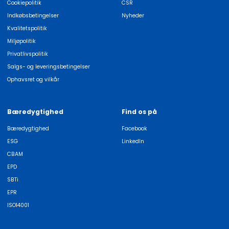
Cookiepolitik
CSR
Indkøbsbetingelser
Nyheder
Kvalitetspolitik
Miljøpolitik
Privatlivspolitik
Salgs- og leveringsbetingelser
Ophavsret og vilkår
Bæredygtighed
Find os på
Bæredygtighed
Facebook
ESG
LinkedIn
CBAM
EPD
SBTi
EPR
ISO14001