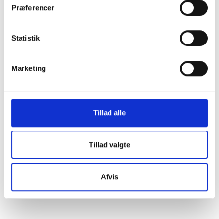
Præferencer
Samarbejde med kunder og slutbrugere:
Vi vil aktivt
samarbejde med vores kunder og slutbrugere for at
Statistik
forstå deres behov og ønsker om mere miljøvenlige
produkter og løsninger. Gennem dialog og partnerskab
vil vi levere produkter og tjenester, der opfylder deres
Marketing
forventninger til bæredygtighed og miljøvenlighed.
Denne miljøpolitik vil danne grundlag for vores daglige
beslutninger og handlinger. Vi forpligter os til at stræbe
efter kontinuerlig forbedring af vores miljøpræstationer
Tillad alle
og til at overholde gældende lovgivning. Vi vil være en
positiv drivkraft for bæredygtighed inden for vores
branche og forsyningskæde, i tæt samarbejde med
Tillad valgte
vores kunder og slutbrugere.
Afvis
Der tages forbehold for eventuelle fejl og ændringer.