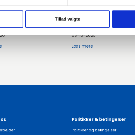
les Manager,
Markedstrends Q4 
Tillad valgte
en
2025
26
03-10-2025
e
Læs mere
 os
Politikker & betingelser
rbejder
Politikker og betingelser