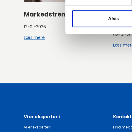
Markedstrends - Q1 2026
Ny Sa
Afvis
Nord
12-01-2026
02-01-20
Læs mere
Læs mer
Vi er eksperter i
Kontakt
Vi er eksperter i
Find meda