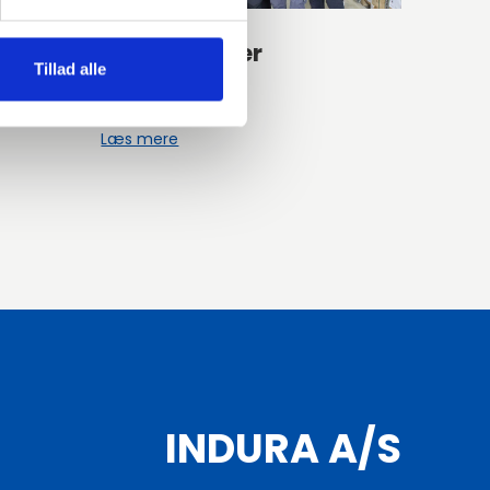
-
Udvidet lager
Tillad alle
05-09-2025
Læs mere
INDURA A/S