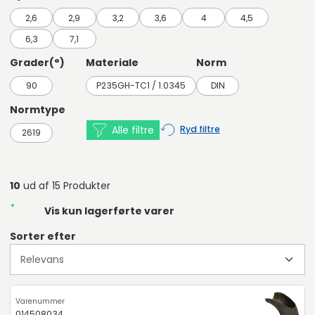
2,6
2,9
3,2
3,6
4
4,5
6,3
7,1
Grader(°)
Materiale
Norm
90
P235GH-TC1 / 1.0345
DIN
Normtype
Alle filtre
Ryd filtre
2619
10
ud af 15 Produkter
Vis kun lagerførte varer
Sorter efter
014508034