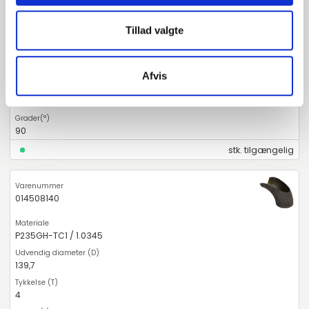
014508133
Tillad valgte
P235GH-TC1 / 1.0345
133
Afvis
4
90
stk. tilgængelig
014508140
P235GH-TC1 / 1.0345
139,7
4