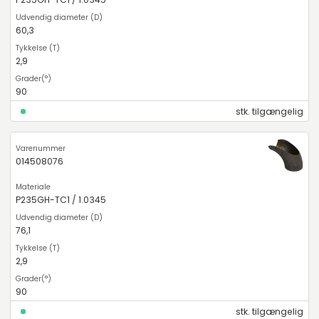
60,3
2,9
90
stk. tilgængelig
014508076
P235GH-TC1 / 1.0345
76,1
2,9
90
stk. tilgængelig