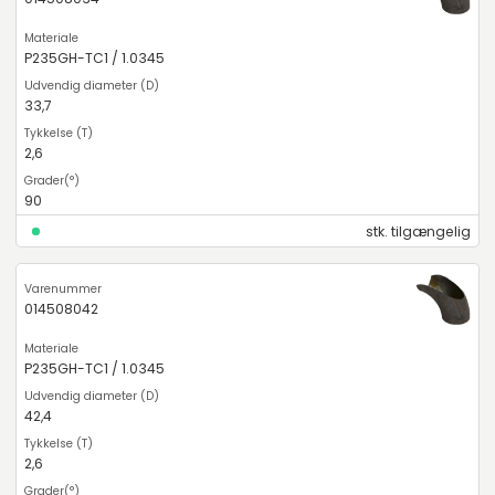
P235GH-TC1 / 1.0345
33,7
2,6
90
stk. tilgængelig
014508042
P235GH-TC1 / 1.0345
42,4
2,6