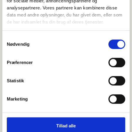
for sociale medier, annonceringspartnere og
analysepartnere. Vores partnere kan kombinere disse
3,6
data med andre oplysninger, du har givet dem, eller som
de har indsamlet fra din brug af deres tjenester.
90
stk. tilgængelig
Samtykkevalg
Nødvendig
014508114
Præferencer
P235GH-TC1 / 1.0345
114,3
Statistik
3,6
Marketing
90
stk. tilgængelig
Tillad alle