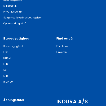
Miljøpolitik
Privatlivspolitik
Salgs- og leveringsbetingelser
Ophavsret og vilkår
Bæredygtighed
Find os på
Bæredygtighed
Facebook
ESG
LinkedIn
CBAM
EPD
SBTi
EPR
ISO14001
INDURA A/S
Åbningstider