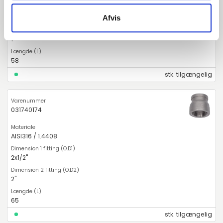
2"
Afvis
1"
58
stk. tilgængelig
031740174
AISI316 / 1.4408
2x1/2"
2"
65
stk. tilgængelig