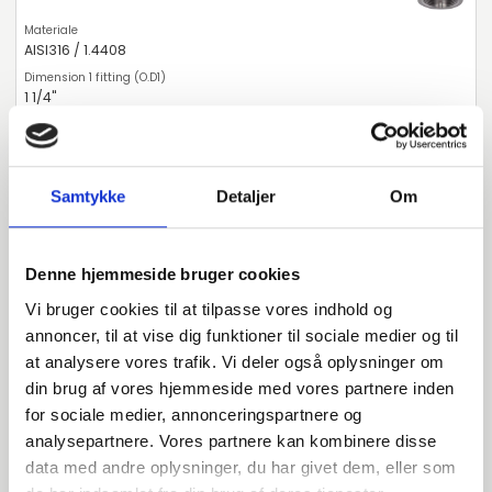
AISI316 / 1.4408
1 1/4"
1"
48
Samtykke
Detaljer
Om
stk. tilgængelig
Denne hjemmeside bruger cookies
031740158
Vi bruger cookies til at tilpasse vores indhold og
annoncer, til at vise dig funktioner til sociale medier og til
AISI316 / 1.4408
at analysere vores trafik. Vi deler også oplysninger om
din brug af vores hjemmeside med vores partnere inden
1 1/2"
for sociale medier, annonceringspartnere og
analysepartnere. Vores partnere kan kombinere disse
1"
data med andre oplysninger, du har givet dem, eller som