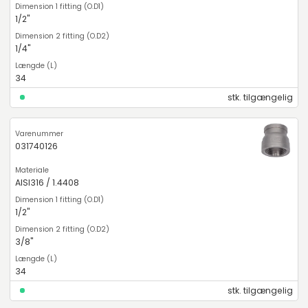
1/2"
1/4"
34
stk. tilgængelig
031740126
AISI316 / 1.4408
1/2"
3/8"
34
stk. tilgængelig