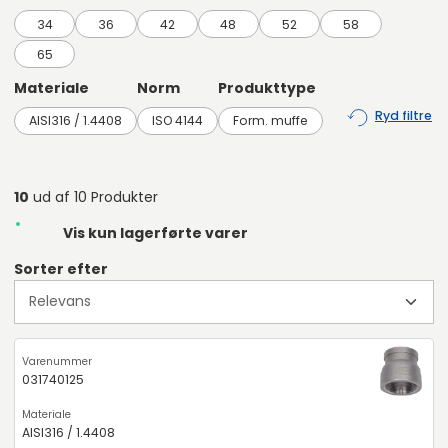
34
36
42
48
52
58
65
Materiale
Norm
Produkttype
Ryd filtre
AISI316 / 1.4408
ISO 4144
Form. muffe
10
ud af 10 Produkter
Vis kun lagerførte varer
Sorter efter
031740125
AISI316 / 1.4408