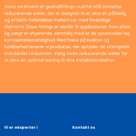
Vores sortiment af gevindfittings i rustfrit stål omfatter
reducerende sokler, der er designet til at sikre en pålidelig
og effektiv forbindelse mellem rør med forskellige
diametre. Disse fittings er ideelle til applikationer, hvor plads
og vægt er afgørende, samtidig med at de opretholder høj
korrosionsbestandighed. Med fokus på kvalitet og
holdbarhed leverer vi produkter, der opfylder de strengeste
standarder i industrien. Vælg vores reducerende sokler for
at sikre en optimal løsning til dine installationsbehov.
Vi er eksperter i
Kontakt os