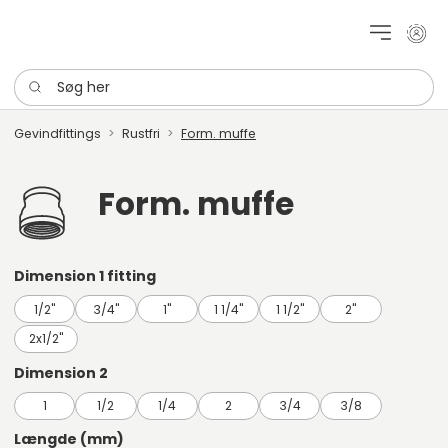
Mit k
Søg her
Gevindfittings
Rustfri
Form. muffe
Form. muffe
Dimension 1 fitting
1/2"
3/4"
1"
1 1/4"
1 1/2"
2"
2x1/2"
Dimension 2
1
1/2
1/4
2
3/4
3/8
Længde (mm)