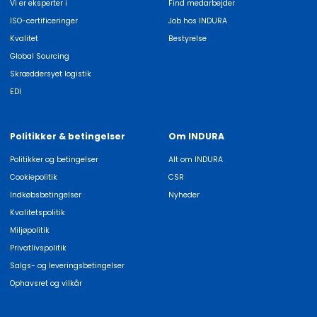
Vi er eksperter i
Find medarbejder
ISO-certificeringer
Job hos INDURA
Kvalitet
Bestyrelse
Global Sourcing
Skræddersyet logistik
EDI
Politikker & betingelser
Om INDURA
Politikker og betingelser
Alt om INDURA
Cookiepolitik
CSR
Indkøbsbetingelser
Nyheder
Kvalitetspolitik
Miljøpolitik
Privatlivspolitik
Salgs- og leveringsbetingelser
Ophavsret og vilkår