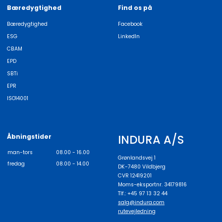
Bæredygtighed
Find os på
Bæredygtighed
Facebook
ESG
LinkedIn
CBAM
EPD
SBTi
EPR
ISO14001
INDURA A/S
Åbningstider
man-tors
08.00 - 16.00
Grønlandsvej 1
fredag
08.00 - 14.00
DK-7480 Vildbjerg
CVR 12419201
Moms-eksportnr. 34179816
Tlf.: +45 97 13 32 44
salg@indura.com
rutevejledning