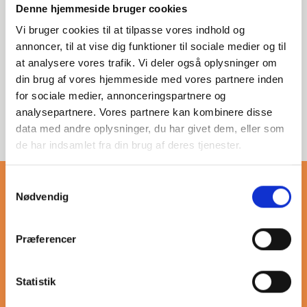
Denne hjemmeside bruger cookies
Vi bruger cookies til at tilpasse vores indhold og
annoncer, til at vise dig funktioner til sociale medier og til
Denne kategori omfatter
at analysere vores trafik. Vi deler også oplysninger om
gevindfittings i rustfrit stål
med møtrikker. Ideel til
din brug af vores hjemmeside med vores partnere inden
pålidelige og holdbare
for sociale medier, annonceringspartnere og
forbindelser i forskellige
analysepartnere. Vores partnere kan kombinere disse
industrielle applikationer.
data med andre oplysninger, du har givet dem, eller som
de har indsamlet fra din brug af deres tjenester.
Samtykkevalg
Nødvendig
Mere om kontramøtrik
Præferencer
Statistik
Vores sortiment af gevindfittings i rustfrit stål omfatter en
bred vifte af møtrikker, der er designet til at sikre pålidelige