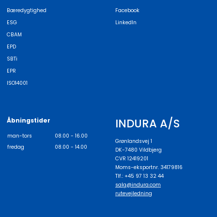
Bæredygtighed
Facebook
ESG
LinkedIn
CBAM
EPD
SBTi
EPR
ISO14001
INDURA A/S
Åbningstider
man-tors
08.00 - 16.00
Grønlandsvej 1
fredag
08.00 - 14.00
DK-7480 Vildbjerg
CVR 12419201
Moms-eksportnr. 34179816
Tlf.: +45 97 13 32 44
salg@indura.com
rutevejledning