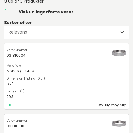
3
ud af 3 Produkter
Vis kun lagerførte varer
Sorter efter
031810004
AISI316 / 1.4408
1/2"
29,7
stk. tilgængelig
031810010