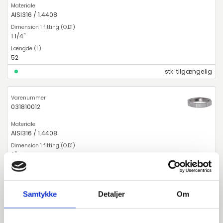
AISI316 / 1.4408
1 1/4"
52
stk. tilgængelig
031810012
AISI316 / 1.4408
2"
72
stk. tilgængelig
Samtykke
Detaljer
Om