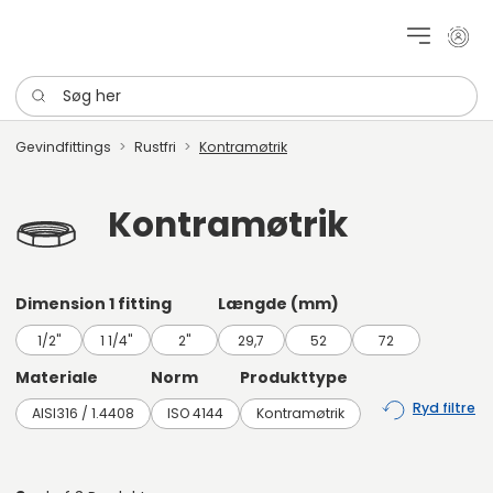
Mit k
Søg her
Gevindfittings
Rustfri
Kontramøtrik
Kontramøtrik
Dimension 1 fitting
Længde (mm)
1/2"
1 1/4"
2"
29,7
52
72
Materiale
Norm
Produkttype
Ryd filtre
AISI316 / 1.4408
ISO 4144
Kontramøtrik