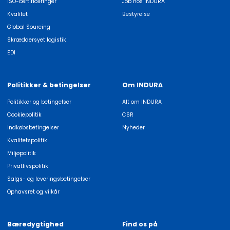
ISO-certificeringer
Job hos INDURA
Kvalitet
Bestyrelse
Global Sourcing
Skræddersyet logistik
EDI
Politikker & betingelser
Om INDURA
Politikker og betingelser
Alt om INDURA
Cookiepolitik
CSR
Indkøbsbetingelser
Nyheder
Kvalitetspolitik
Miljøpolitik
Privatlivspolitik
Salgs- og leveringsbetingelser
Ophavsret og vilkår
Bæredygtighed
Find os på