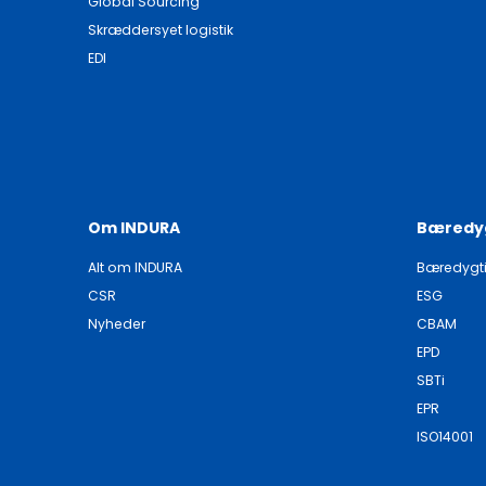
Global Sourcing
Skræddersyet logistik
EDI
Om INDURA
Bæredy
Alt om INDURA
Bæredygt
CSR
ESG
Nyheder
CBAM
EPD
SBTi
EPR
ISO14001