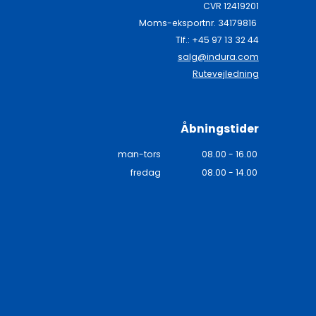
CVR 12419201
Moms-eksportnr. 34179816
Tlf.: +45 97 13 32 44
salg@indura.com
Rutevejledning
Åbningstider
man-tors
08.00 - 16.00
fredag
08.00 - 14.00