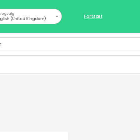
rogvalg
Fortsæt
glish (United Kingdom)