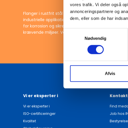
vores trafik. Vi deler også 
annonceringspartnere og anal
Flanger i rustfrit stål efter DIN-standarder er essen
størrelser, der opfylder specifikke behov i din installat
dem, eller som de har indsaml
industrielle applikationer. Disse flanger tilbyder en
præcision leverer vi flanger, der er designet til a
for korrosion og sikrer langvarig holdbarhed, hvilket g
Samtykkevalg
krævende miljøer. Vores sortiment af rustfrie flange
Nødvendig
Afvis
Vi er eksperter i
Kontakt
Vi er eksperter i
Find meda
ISO-certificeringer
Job hos I
Kvalitet
Bestyrelse