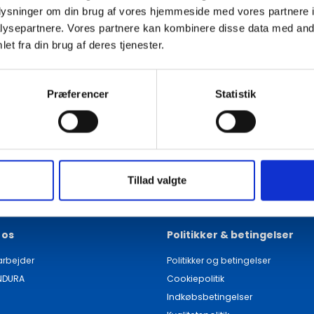
oplysninger om din brug af vores hjemmeside med vores partnere i
ysepartnere. Vores partnere kan kombinere disse data med andr
tielle komponenter i mange
ion. Med fokus på kvalitet og
et fra din brug af deres tjenester.
 høj modstandsdygtighed over
t sikre tætte og pålidelige
ør dem ideelle til brug i
forbindelser. Vælg INDURA som d
r omfatter forskellige typer og
Præferencer
Statistik
Tillad valgte
 os
Politikker & betingelser
rbejder
Politikker og betingelser
NDURA
Cookiepolitik
Indkøbsbetingelser