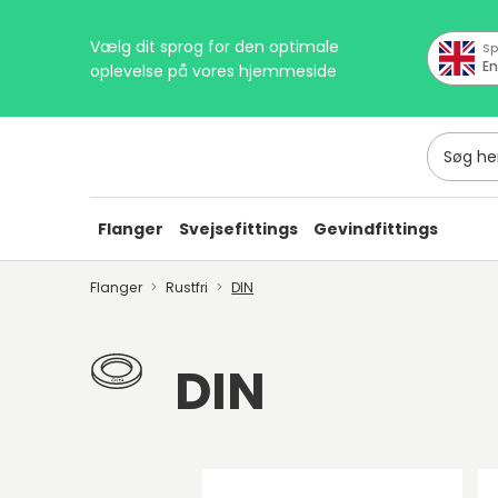
Vælg dit sprog for den optimale
Sp
En
oplevelse på vores hjemmeside
Søg her
Flanger
Svejsefittings
Gevindfittings
Flanger
Rustfri
DIN
DIN