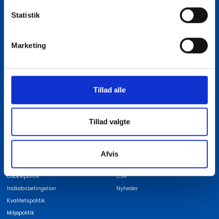
Statistik
Vi er eksperter i
Kontakt os
Marketing
Vi er eksperter i
Find medarbejder
ISO-certificeringer
Job hos INDURA
Kvalitet
Bestyrelse
Tillad alle
Global Sourcing
Skræddersyet logistik
EDI
Tillad valgte
Politikker & betingelser
Om INDURA
Afvis
Politikker og betingelser
Alt om INDURA
Cookiepolitik
CSR
Indkøbsbetingelser
Nyheder
Kvalitetspolitik
Miljøpolitik