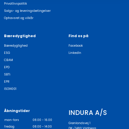
Privatlivspolitik
Salgs- og leveringsbetingelser
Ophavsret og vilkår
Bæredygtighed
Find os på
Bæredygtighed
Facebook
ESG
LinkedIn
CBAM
EPD
SBTi
EPR
ISO14001
INDURA A/S
Åbningstider
man-tors
08.00 - 16.00
Grønlandsvej 1
fredag
08.00 - 14.00
DK-7480 Vildbjerg