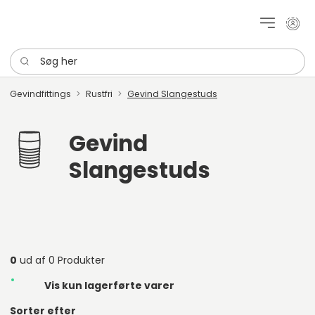
Mit k
Søg her
Gevindfittings
Rustfri
Gevind Slangestuds
Gevind
Slangestuds
0
ud af 0 Produkter
Vis kun lagerførte varer
Sorter efter