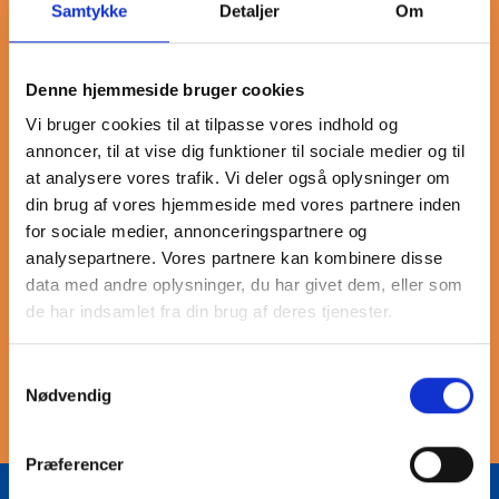
Samtykke
Detaljer
Om
Mere om gevind slangestuds
Denne hjemmeside bruger cookies
Vores sortiment af gevindfittings i rustfrit stål inkluderer
Vi bruger cookies til at tilpasse vores indhold og
tønde slange nipler, der er designet til at sikre en pålidelig
annoncer, til at vise dig funktioner til sociale medier og til
og tæt forbindelse i forskellige applikationer. Disse fittings
at analysere vores trafik. Vi deler også oplysninger om
er ideelle til brug i miljøer, hvor korrosionsbestandighed er
din brug af vores hjemmeside med vores partnere inden
afgørende. Med deres robuste konstruktion og præcise
for sociale medier, annonceringspartnere og
gevind sikrer de en nem installation og langvarig ydeevne.
analysepartnere. Vores partnere kan kombinere disse
Vælg vores rustfrie tønde slange nipler for at opnå en
data med andre oplysninger, du har givet dem, eller som
effektiv og holdbar løsning til dine rørledningssystemer. Hos
de har indsamlet fra din brug af deres tjenester.
INDURA er vi dedikerede til at levere produkter af høj kvalitet,
der opfylder
Samtykkevalg
Nødvendig
Præferencer