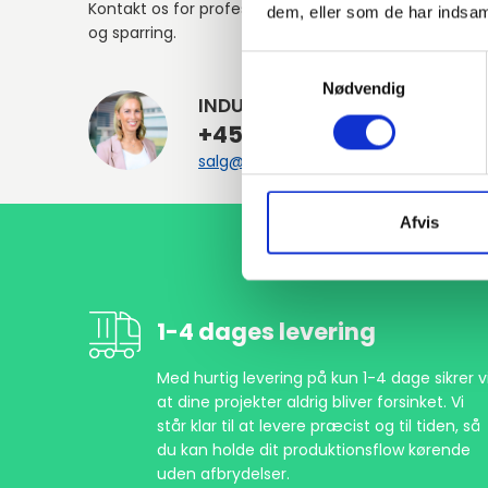
Kontakt os for professionel rådgivning
dem, eller som de har indsaml
og sparring.
Samtykkevalg
Nødvendig
INDURA DK
+45 97 13 32 44
salg@indura.com
Afvis
1-4 dages levering
Med hurtig levering på kun 1-4 dage sikrer vi
at dine projekter aldrig bliver forsinket. Vi
står klar til at levere præcist og til tiden, så
du kan holde dit produktionsflow kørende
uden afbrydelser.