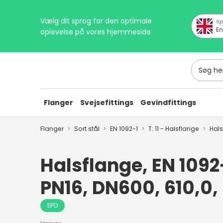
Vælg dit sprog for den optimale
Sp
En
oplevelse på vores hjemmeside
Søg her
Flanger
Svejsefittings
Gevindfittings
Flanger
Sort stål
EN 1092-1
T: 11 - Halsflange
Hal
Halsflange, EN 1092-1
PN16, DN600, 610,0
EPD