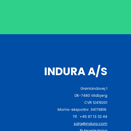
INDURA A/S
Grønlandsvej 1
DK-7480 Vildbjerg
CVR 12419201
Moms-eksportnr. 34179816
Tlf.: +45 97 13 32 44
salg@indura.com
Rutevejledning