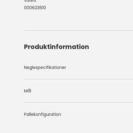
Varenr.
000623610
Produktinformation
Nøglespecifikationer
Mål
Pallekonfiguration