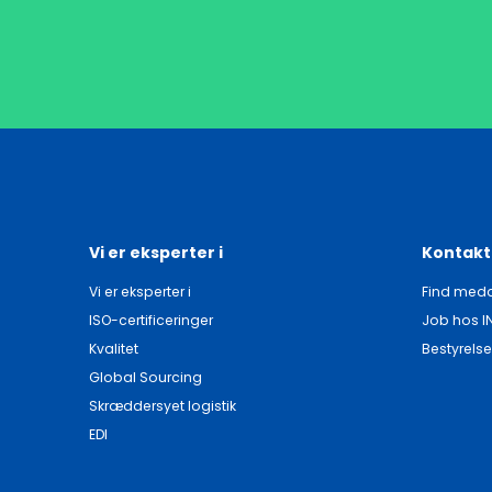
Vi er eksperter i
Kontakt
Vi er eksperter i
Find meda
ISO-certificeringer
Job hos I
Kvalitet
Bestyrelse
Global Sourcing
Skræddersyet logistik
EDI