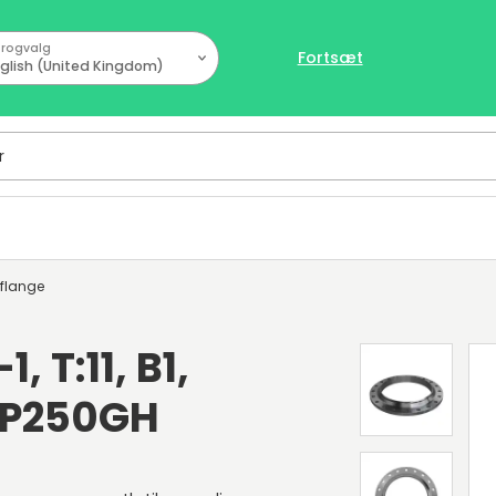
rogvalg
Fortsæt
glish (United Kingdom)
sflange
, T:11, B1,
, P250GH