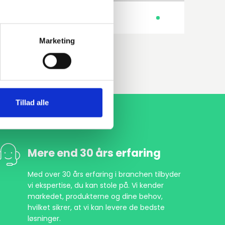
250GH 1.0460
Halsflange
Marketing
Tillad alle
Mere end 30 års erfaring
Med over 30 års erfaring i branchen tilbyder
vi ekspertise, du kan stole på. Vi kender
markedet, produkterne og dine behov,
hvilket sikrer, at vi kan levere de bedste
løsninger.