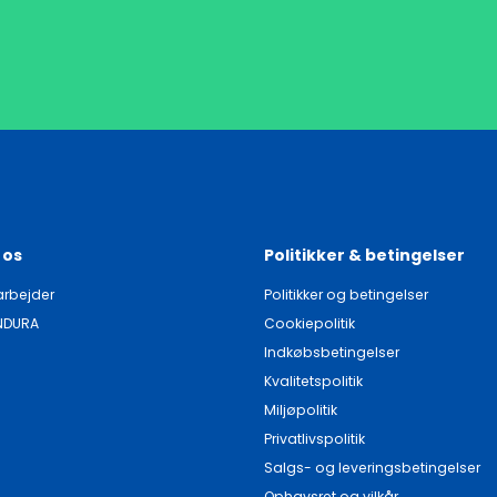
 os
Politikker & betingelser
rbejder
Politikker og betingelser
NDURA
Cookiepolitik
Indkøbsbetingelser
Kvalitetspolitik
Miljøpolitik
Privatlivspolitik
Salgs- og leveringsbetingelser
Ophavsret og vilkår