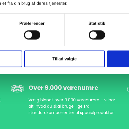
et fra din brug af deres tjenester.
000624610
DN600 610,0 Halsflange (S-12,5)
EN 1092-1 T:11 B1 PN25
P
Præferencer
Statistik
Tillad valgte
Over 9.000 varenumre
,
Vælg blandt over 9.000 varenumre – vi har
alt, hvad du skal bruge, lige fra
standardkomponenter til specialprodukter.