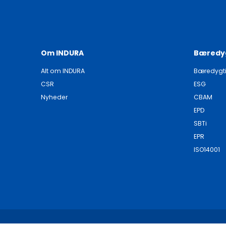
Om INDURA
Bæredy
Alt om INDURA
Bæredygt
CSR
ESG
Nyheder
CBAM
EPD
SBTi
EPR
ISO14001