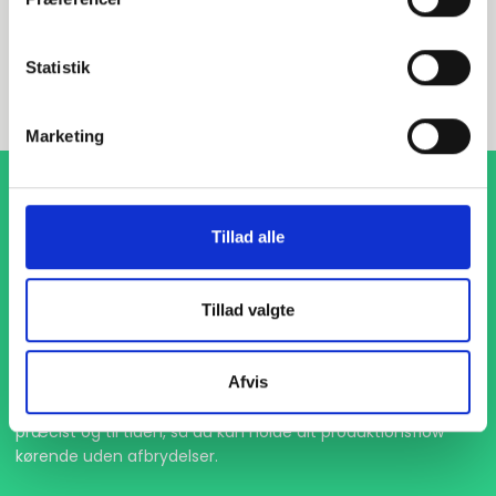
INDURA DK
+45 97 13 32 44
Statistik
salg@indura.com
Marketing
Tillad alle
Tillad valgte
1-4 dages levering
Afvis
Med hurtig levering på kun 1-4 dage sikrer vi, at dine
projekter aldrig bliver forsinket. Vi står klar til at levere
præcist og til tiden, så du kan holde dit produktionsflow
kørende uden afbrydelser.