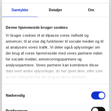
Samtykke
Detaljer
Om
Denne hjemmeside bruger cookies
Vi bruger cookies til at tilpasse vores indhold og
annoncer, til at vise dig funktioner til sociale medier og til
at analysere vores trafik. Vi deler også oplysninger om
din brug af vores hjemmeside med vores partnere inden
for sociale medier, annonceringspartnere og
analysepartnere. Vores partnere kan kombinere disse
data med andre oplysninger, du har givet dem, eller som
Har du spørgsmål?
de har indsamlet fra din brug af deres tjenester.
Vi står klar til at hjælpe med spørgsmål om produkter,
service eller andet. Kontakt os for professionel rådgivning
Samtykkevalg
og sparring.
Nødvendig
Præferencer