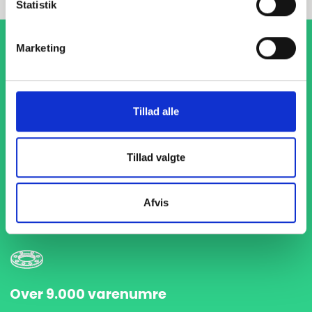
Statistik
Marketing
Tillad alle
1-4 dages levering
Tillad valgte
Med hurtig levering på kun 1-4 dage sikrer vi, at dine
projekter aldrig bliver forsinket. Vi står klar til at levere
præcist og til tiden, så du kan holde dit produktionsflow
Afvis
kørende uden afbrydelser.
Over 9.000 varenumre