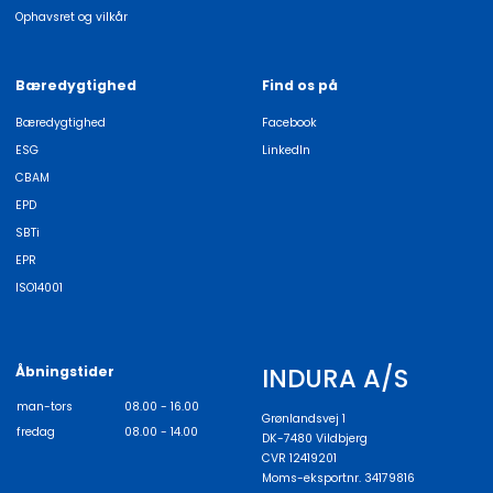
Ophavsret og vilkår
Bæredygtighed
Find os på
Bæredygtighed
Facebook
ESG
LinkedIn
CBAM
EPD
SBTi
EPR
ISO14001
INDURA A/S
Åbningstider
man-tors
08.00 - 16.00
Grønlandsvej 1
fredag
08.00 - 14.00
DK-7480 Vildbjerg
CVR 12419201
Moms-eksportnr. 34179816