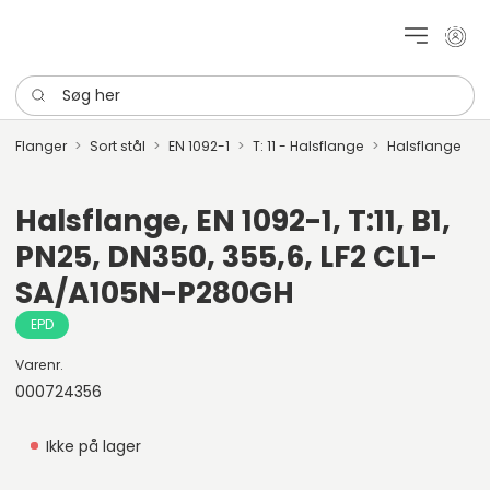
Mit k
Søg her
Flanger
Sort stål
EN 1092-1
T: 11 - Halsflange
Halsflange
Halsflange, EN 1092-1, T:11, B1,
PN25, DN350, 355,6, LF2 CL1-
SA/A105N-P280GH
EPD
Varenr.
000724356
Ikke på lager