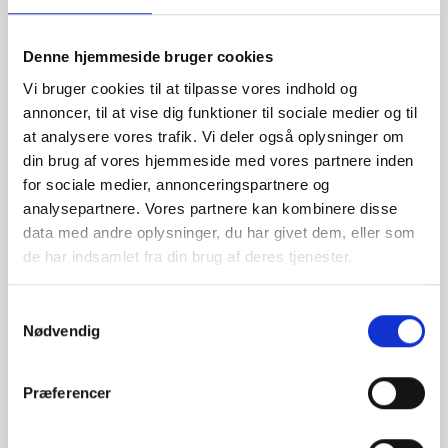
Denne hjemmeside bruger cookies
Vi bruger cookies til at tilpasse vores indhold og
annoncer, til at vise dig funktioner til sociale medier og til
at analysere vores trafik. Vi deler også oplysninger om
din brug af vores hjemmeside med vores partnere inden
for sociale medier, annonceringspartnere og
Har du spørgsmål?
analysepartnere. Vores partnere kan kombinere disse
Vi står klar til at hjælpe med spørgsmål om produkter,
data med andre oplysninger, du har givet dem, eller som
service eller andet. Kontakt os for professionel rådgivning
de har indsamlet fra din brug af deres tjenester.
og sparring.
Samtykkevalg
Nødvendig
INDURA DK
+45 97 13 32 44
Præferencer
salg@indura.com