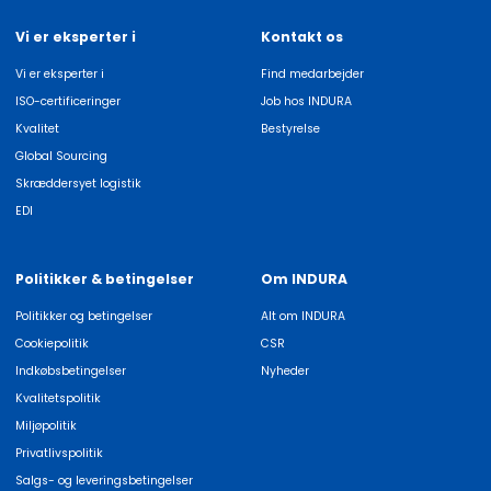
Vi er eksperter i
Kontakt os
Vi er eksperter i
Find medarbejder
ISO-certificeringer
Job hos INDURA
Kvalitet
Bestyrelse
Global Sourcing
Skræddersyet logistik
EDI
Politikker & betingelser
Om INDURA
Politikker og betingelser
Alt om INDURA
Cookiepolitik
CSR
Indkøbsbetingelser
Nyheder
Kvalitetspolitik
Miljøpolitik
Privatlivspolitik
Salgs- og leveringsbetingelser