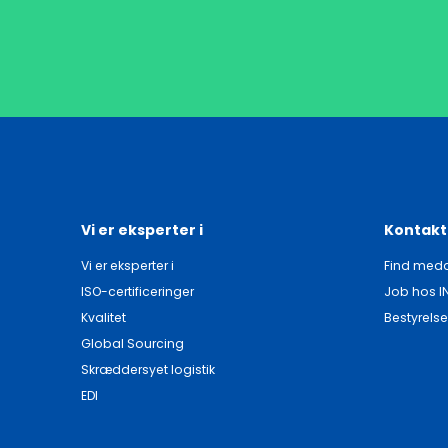
Vi er eksperter i
Kontakt
Vi er eksperter i
Find meda
ISO-certificeringer
Job hos I
Kvalitet
Bestyrelse
Global Sourcing
Skræddersyet logistik
EDI