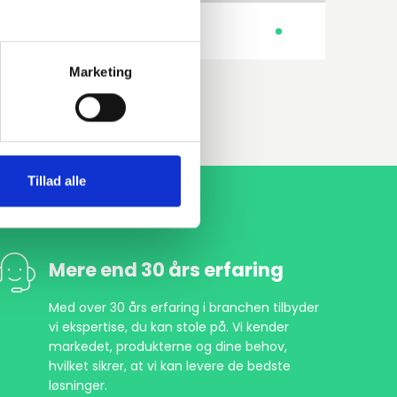
250GH 1.0460
Halsflange
Marketing
Tillad alle
Mere end 30 års erfaring
Med over 30 års erfaring i branchen tilbyder
vi ekspertise, du kan stole på. Vi kender
markedet, produkterne og dine behov,
hvilket sikrer, at vi kan levere de bedste
løsninger.