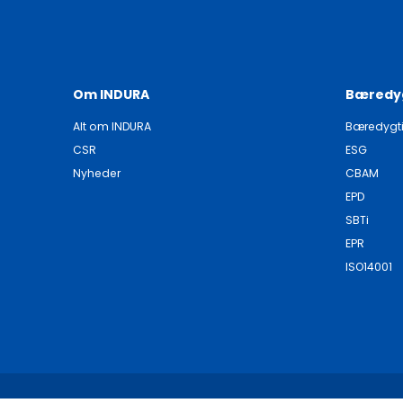
Om INDURA
Bæredy
Alt om INDURA
Bæredygt
CSR
ESG
Nyheder
CBAM
EPD
SBTi
EPR
ISO14001