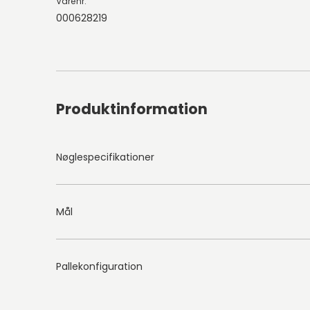
Varenr.
000628219
Produktinformation
Nøglespecifikationer
Mål
Pallekonfiguration