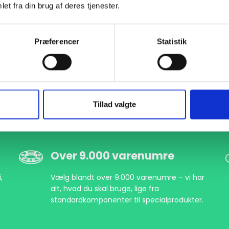
et fra din brug af deres tjenester.
000627219
DN200 219,1 Halsflange (S-10)
EN 1092-1 T:11 B2 PN100
P
Præferencer
Statistik
Tillad valgte
Over 9.000 varenumre
,
Vælg blandt over 9.000 varenumre – vi har
alt, hvad du skal bruge, lige fra
standardkomponenter til specialprodukter.