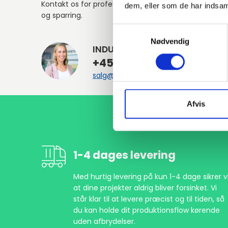
Kontakt os for professionel rådgivning
dem, eller som de har indsaml
og sparring.
Samtykkevalg
Nødvendig
INDURA DK
+45 97 13 32 44
salg@indura.com
Afvis
1-4 dages levering
Med hurtig levering på kun 1-4 dage sikrer vi
at dine projekter aldrig bliver forsinket. Vi
står klar til at levere præcist og til tiden, så
du kan holde dit produktionsflow kørende
uden afbrydelser.