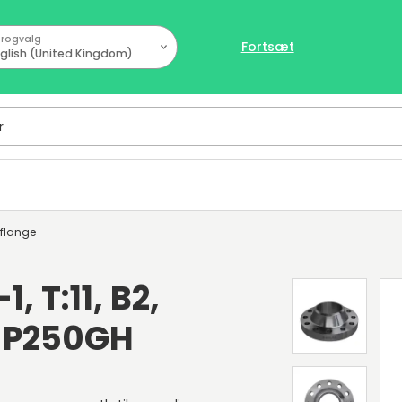
rogvalg
Fortsæt
glish (United Kingdom)
sflange
, T:11, B2,
, P250GH