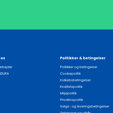
 os
Politikker & betingelser
rbejder
Politikker og betingelser
NDURA
Cookiepolitik
Indkøbsbetingelser
Kvalitetspolitik
Miljøpolitik
Privatlivspolitik
Salgs- og leveringsbetingelser
Ophavsret og vilkår