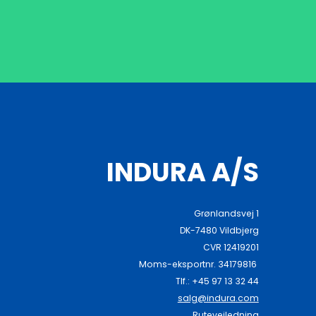
INDURA A/S
Grønlandsvej 1
DK-7480 Vildbjerg
CVR 12419201
Moms-eksportnr. 34179816
Tlf.: +45 97 13 32 44
salg@indura.com
Rutevejledning