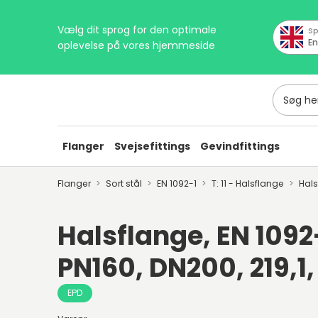
Vælg dit sprog for den optimale
Sp
En
oplevelse på vores hjemmeside
Søg her
Flanger
Svejsefittings
Gevindfittings
Flanger
Sort stål
EN 1092-1
T: 11 - Halsflange
Hal
Halsflange, EN 1092-1
PN160, DN200, 219,1
EPD