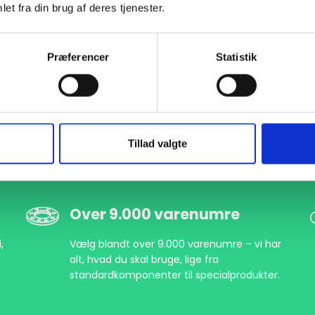
et fra din brug af deres tjenester.
Præferencer
Statistik
Tillad valgte
Over 9.000 varenumre
,
Vælg blandt over 9.000 varenumre – vi har
alt, hvad du skal bruge, lige fra
standardkomponenter til specialprodukter.