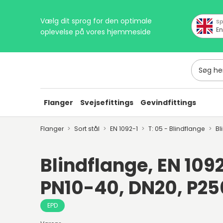
Vælg dit sprog for den optimale
Sp
En
oplevelse på vores hjemmeside
Søg her
Flanger
Svejsefittings
Gevindfittings
Flanger
Sort stål
EN 1092-1
T: 05 - Blindflange
Bl
Blindflange, EN 1092
PN10-40, DN20, P2
EPD