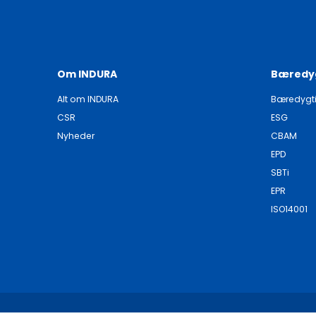
Om INDURA
Bæredy
Alt om INDURA
Bæredygt
CSR
ESG
Nyheder
CBAM
EPD
SBTi
EPR
ISO14001