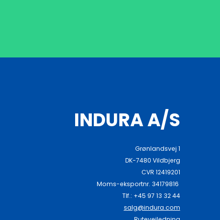
INDURA A/S
Grønlandsvej 1
DK-7480 Vildbjerg
CVR 12419201
Moms-eksportnr. 34179816
Tlf.: +45 97 13 32 44
salg@indura.com
Rutevejledning