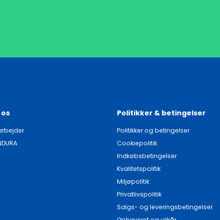
 os
Politikker & betingelser
rbejder
Politikker og betingelser
NDURA
Cookiepolitik
Indkøbsbetingelser
Kvalitetspolitik
Miljøpolitik
Privatlivspolitik
Salgs- og leveringsbetingelser
Ophavsret og vilkår