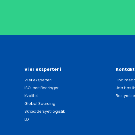
Vi er eksperter i
Kontakt
Vi er eksperter i
Find meda
ISO-certificeringer
Job hos I
Kvalitet
Bestyrelse
Global Sourcing
Skræddersyet logistik
EDI