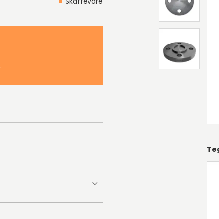
Skaffevare
.
Te