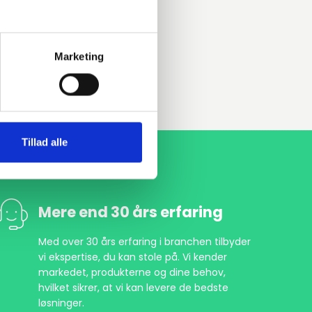
Marketing
Tillad alle
Mere end 30 års erfaring
Med over 30 års erfaring i branchen tilbyder
vi ekspertise, du kan stole på. Vi kender
markedet, produkterne og dine behov,
hvilket sikrer, at vi kan levere de bedste
løsninger.