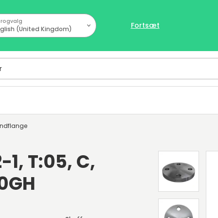
rogvalg
Fortsæt
glish (United Kingdom)
indflange
-1, T:05, C,
50GH