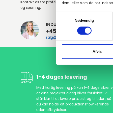
Kontakt os for professionel rådgivning
dem, eller som de har indsaml
og sparring.
Samtykkevalg
Nødvendig
INDURA DK
+45 97 13 32 44
salg@indura.com
Afvis
1-4 dages levering
Med hurtig levering på kun 1-4 dage sikrer vi
at dine projekter aldrig bliver forsinket. Vi
står klar til at levere præcist og til tiden, så
du kan holde dit produktionsflow kørende
uden afbrydelser.