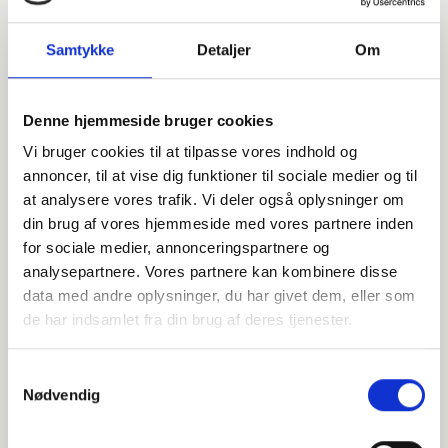
Samtykke
Detaljer
Om
Denne hjemmeside bruger cookies
Vi bruger cookies til at tilpasse vores indhold og
annoncer, til at vise dig funktioner til sociale medier og til
at analysere vores trafik. Vi deler også oplysninger om
din brug af vores hjemmeside med vores partnere inden
for sociale medier, annonceringspartnere og
analysepartnere. Vores partnere kan kombinere disse
data med andre oplysninger, du har givet dem, eller som
Har du spørgsmål?
de har indsamlet fra din brug af deres tjenester.
Vi står klar til at hjælpe med spørgsmål om produkter,
Samtykkevalg
service eller andet. Kontakt os for professionel rådgivning
Nødvendig
og sparring.