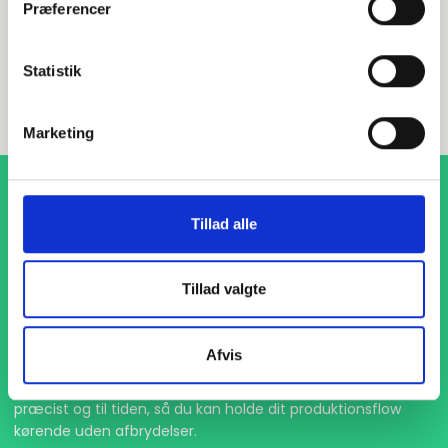
Præferencer
INDURA DK
+45 97 13 32 44
Statistik
salg@indura.com
Marketing
Tillad alle
Tillad valgte
1-4 dages levering
Afvis
Med hurtig levering på kun 1-4 dage sikrer vi, at dine
projekter aldrig bliver forsinket. Vi står klar til at levere
præcist og til tiden, så du kan holde dit produktionsflow
kørende uden afbrydelser.