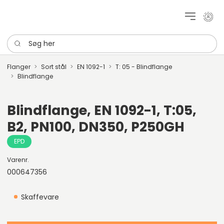
Mit k
Søg her
Flanger
Sort stål
EN 1092-1
T: 05 - Blindflange
Blindflange
Blindflange, EN 1092-1, T:05,
B2, PN100, DN350, P250GH
EPD
Varenr.
000647356
Skaffevare