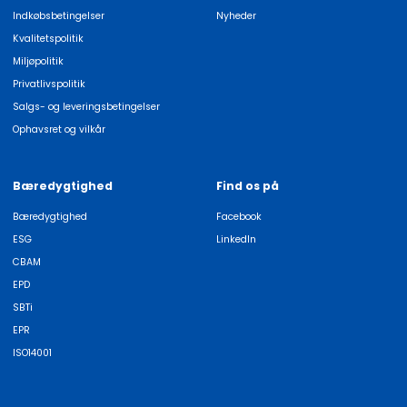
Indkøbsbetingelser
Nyheder
Kvalitetspolitik
Miljøpolitik
Privatlivspolitik
Salgs- og leveringsbetingelser
Ophavsret og vilkår
Bæredygtighed
Find os på
Bæredygtighed
Facebook
ESG
LinkedIn
CBAM
EPD
SBTi
EPR
ISO14001