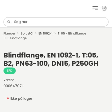
Mit k
Søg her
Flanger
Sort stål
EN 1092-1
T: 05 - Blindflange
Blindflange
Blindflange, EN 1092-1, T:05,
B2, PN63-100, DN15, P250GH
EPD
Varenr.
000647021
Ikke på lager