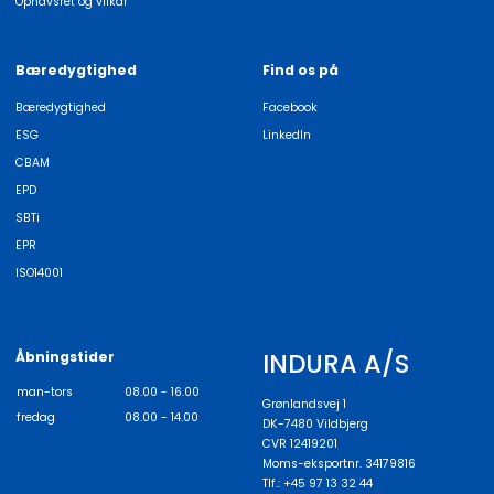
Ophavsret og vilkår
Bæredygtighed
Find os på
Bæredygtighed
Facebook
ESG
LinkedIn
CBAM
EPD
SBTi
EPR
ISO14001
INDURA A/S
Åbningstider
man-tors
08.00 - 16.00
Grønlandsvej 1
fredag
08.00 - 14.00
DK-7480 Vildbjerg
CVR 12419201
Moms-eksportnr. 34179816
Tlf.: +45 97 13 32 44