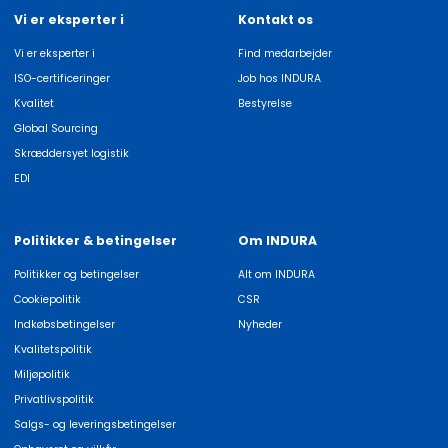
Vi er eksperter i
Kontakt os
Vi er eksperter i
Find medarbejder
ISO-certificeringer
Job hos INDURA
Kvalitet
Bestyrelse
Global Sourcing
Skræddersyet logistik
EDI
Politikker & betingelser
Om INDURA
Politikker og betingelser
Alt om INDURA
Cookiepolitik
CSR
Indkøbsbetingelser
Nyheder
Kvalitetspolitik
Miljøpolitik
Privatlivspolitik
Salgs- og leveringsbetingelser