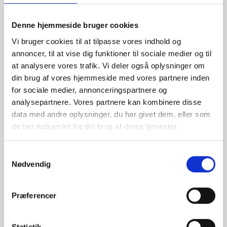
Denne hjemmeside bruger cookies
Vi bruger cookies til at tilpasse vores indhold og
annoncer, til at vise dig funktioner til sociale medier og til
at analysere vores trafik. Vi deler også oplysninger om
din brug af vores hjemmeside med vores partnere inden
Har du spørgsmål?
for sociale medier, annonceringspartnere og
analysepartnere. Vores partnere kan kombinere disse
Vi står klar til at hjælpe med spørgsmål om produkter,
data med andre oplysninger, du har givet dem, eller som
service eller andet. Kontakt os for professionel rådgivning
de har indsamlet fra din brug af deres tjenester.
og sparring.
Samtykkevalg
Nødvendig
INDURA DK
+45 97 13 32 44
Præferencer
salg@indura.com
Statistik