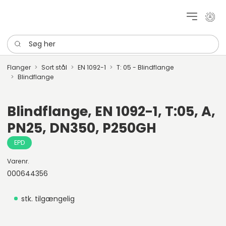
Mit k
Søg her
Flanger
Sort stål
EN 1092-1
T: 05 - Blindflange
Blindflange
Blindflange, EN 1092-1, T:05, A,
PN25, DN350, P250GH
EPD
Varenr.
000644356
stk. tilgængelig