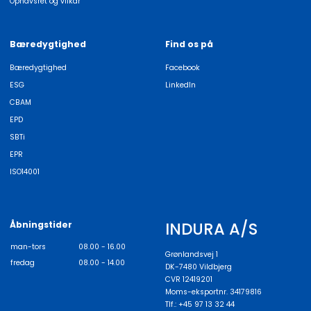
Ophavsret og vilkår
Bæredygtighed
Find os på
Bæredygtighed
Facebook
ESG
LinkedIn
CBAM
EPD
SBTi
EPR
ISO14001
INDURA A/S
Åbningstider
man-tors
08.00 - 16.00
Grønlandsvej 1
fredag
08.00 - 14.00
DK-7480 Vildbjerg
CVR 12419201
Moms-eksportnr. 34179816
Tlf.: +45 97 13 32 44