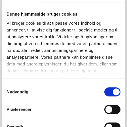
Denne hjemmeside bruger cookies
Vi bruger cookies til at tilpasse vores indhold og
annoncer, til at vise dig funktioner til sociale medier og til
at analysere vores trafik. Vi deler også oplysninger om
din brug af vores hjemmeside med vores partnere inden
Har du spørgsmål?
for sociale medier, annonceringspartnere og
analysepartnere. Vores partnere kan kombinere disse
Vi står klar til at hjælpe med spørgsmål om produkter,
data med andre oplysninger, du har givet dem, eller som
service eller andet. Kontakt os for professionel rådgivning
de har indsamlet fra din brug af deres tjenester.
og sparring.
Samtykkevalg
Nødvendig
INDURA DK
+45 97 13 32 44
Præferencer
salg@indura.com
Statistik