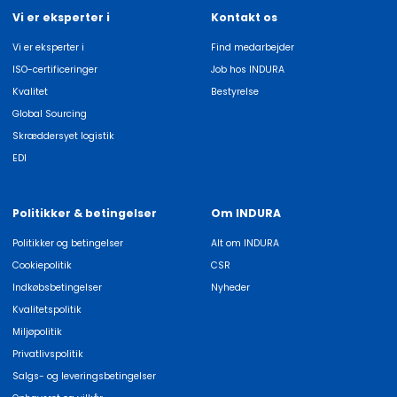
Vi er eksperter i
Kontakt os
Vi er eksperter i
Find medarbejder
ISO-certificeringer
Job hos INDURA
Kvalitet
Bestyrelse
Global Sourcing
Skræddersyet logistik
EDI
Politikker & betingelser
Om INDURA
Politikker og betingelser
Alt om INDURA
Cookiepolitik
CSR
Indkøbsbetingelser
Nyheder
Kvalitetspolitik
Miljøpolitik
Privatlivspolitik
Salgs- og leveringsbetingelser