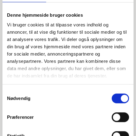
Denne hjemmeside bruger cookies
Vi bruger cookies til at tilpasse vores indhold og
annoncer, til at vise dig funktioner til sociale medier og til
at analysere vores trafik. Vi deler også oplysninger om
din brug af vores hjemmeside med vores partnere inden
Har du spørgsmål?
for sociale medier, annonceringspartnere og
analysepartnere. Vores partnere kan kombinere disse
Vi står klar til at hjælpe med spørgsmål om produkter,
data med andre oplysninger, du har givet dem, eller som
service eller andet. Kontakt os for professionel rådgivning
de har indsamlet fra din brug af deres tjenester.
og sparring.
Samtykkevalg
Nødvendig
INDURA DK
+45 97 13 32 44
Præferencer
salg@indura.com
Statistik