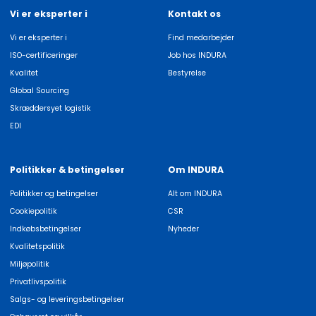
Vi er eksperter i
Kontakt os
Vi er eksperter i
Find medarbejder
ISO-certificeringer
Job hos INDURA
Kvalitet
Bestyrelse
Global Sourcing
Skræddersyet logistik
EDI
Politikker & betingelser
Om INDURA
Politikker og betingelser
Alt om INDURA
Cookiepolitik
CSR
Indkøbsbetingelser
Nyheder
Kvalitetspolitik
Miljøpolitik
Privatlivspolitik
Salgs- og leveringsbetingelser