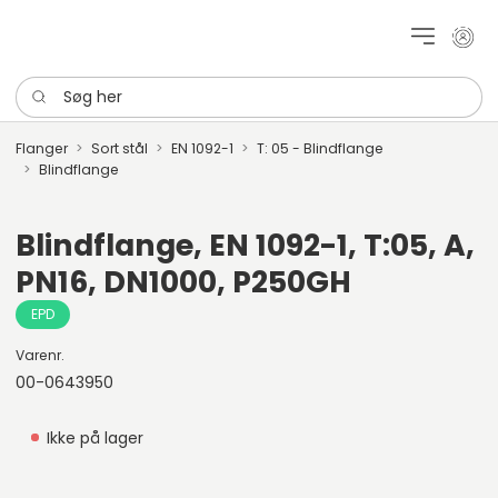
Mit k
Søg her
Flanger
Sort stål
EN 1092-1
T: 05 - Blindflange
Blindflange
Blindflange, EN 1092-1, T:05, A,
PN16, DN1000, P250GH
EPD
Varenr.
00-0643950
Ikke på lager