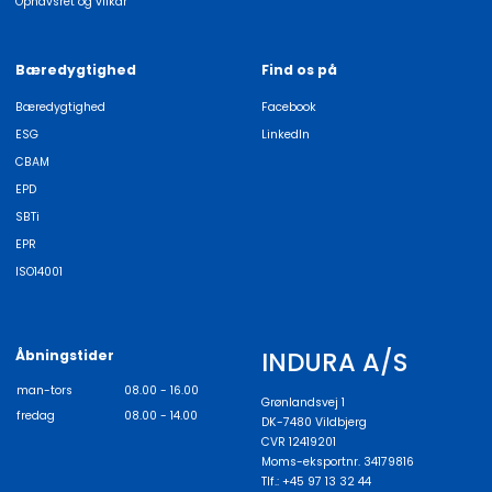
Ophavsret og vilkår
Bæredygtighed
Find os på
Bæredygtighed
Facebook
ESG
LinkedIn
CBAM
EPD
SBTi
EPR
ISO14001
INDURA A/S
Åbningstider
man-tors
08.00 - 16.00
Grønlandsvej 1
fredag
08.00 - 14.00
DK-7480 Vildbjerg
CVR 12419201
Moms-eksportnr. 34179816
Tlf.: +45 97 13 32 44