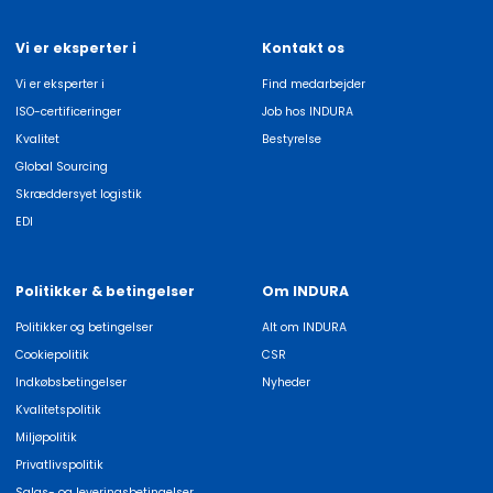
Vi er eksperter i
Kontakt os
Vi er eksperter i
Find medarbejder
ISO-certificeringer
Job hos INDURA
Kvalitet
Bestyrelse
Global Sourcing
Skræddersyet logistik
EDI
Politikker & betingelser
Om INDURA
Politikker og betingelser
Alt om INDURA
Cookiepolitik
CSR
Indkøbsbetingelser
Nyheder
Kvalitetspolitik
Miljøpolitik
Privatlivspolitik
Salgs- og leveringsbetingelser