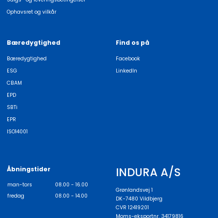
Ophavsret og vilkår
Bæredygtighed
Find os på
Bæredygtighed
Facebook
ESG
LinkedIn
CBAM
EPD
SBTi
EPR
ISO14001
INDURA A/S
Åbningstider
man-tors
08.00 - 16.00
Grønlandsvej 1
fredag
08.00 - 14.00
DK-7480 Vildbjerg
CVR 12419201
Moms-eksportnr. 34179816