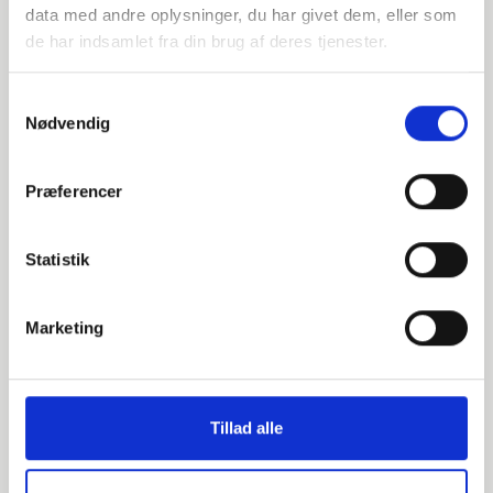
data med andre oplysninger, du har givet dem, eller som
INDURA DK
de har indsamlet fra din brug af deres tjenester.
+45 97 13 32 44
salg@indura.com
Samtykkevalg
Nødvendig
Relaterede varer
Præferencer
000608407
Statistik
DN400 406,4 Svejsebund (S-8)
Marketing
EN 1092-1 T:34 PN16
P250GH 1.0460
Tillad alle
Svejsebund
Skaffevare