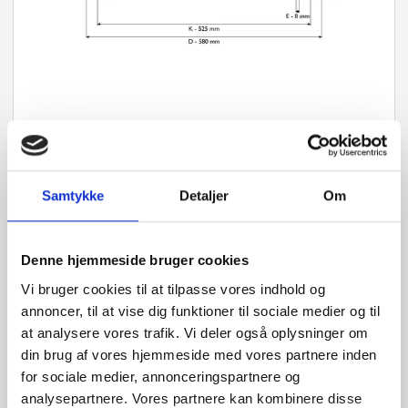
Samtykke
Detaljer
Om
Denne hjemmeside bruger cookies
Har du spørgsmål?
Vi bruger cookies til at tilpasse vores indhold og
Vi står klar til at hjælpe med spørgsmål om produkter,
annoncer, til at vise dig funktioner til sociale medier og til
service eller andet. Kontakt os for professionel rådgivning
at analysere vores trafik. Vi deler også oplysninger om
og sparring.
din brug af vores hjemmeside med vores partnere inden
for sociale medier, annonceringspartnere og
analysepartnere. Vores partnere kan kombinere disse