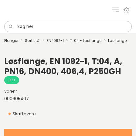
Mit k
Søg her
Flanger
Sort stål
EN 1092-1
T: 04 - Løsflange
Løsflange
Løsflange, EN 1092-1, T:04, A,
PN16, DN400, 406,4, P250GH
EPD
Varenr.
000605407
Skaffevare