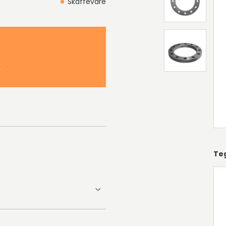
Skaffevare
.
Te