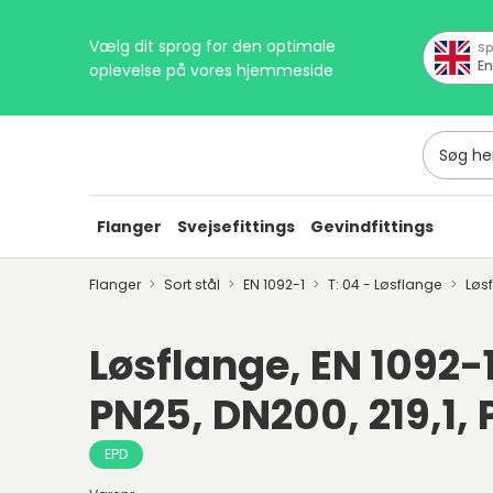
Vælg dit sprog for den optimale
Sp
En
oplevelse på vores hjemmeside
Søg her
Flanger
Svejsefittings
Gevindfittings
Flanger
Sort stål
EN 1092-1
T: 04 - Løsflange
Løs
Løsflange, EN 1092-1
PN25, DN200, 219,1,
EPD