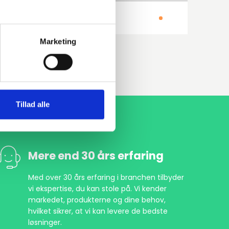
250GH 1.0460
Svejsebund
Marketing
Tillad alle
Mere end 30 års erfaring
Med over 30 års erfaring i branchen tilbyder
vi ekspertise, du kan stole på. Vi kender
markedet, produkterne og dine behov,
hvilket sikrer, at vi kan levere de bedste
løsninger.