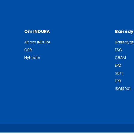
Om INDURA
Bæredy
Alt om INDURA
Bæredygt
CSR
ESG
Nyheder
CBAM
EPD
SBTi
EPR
ISO14001