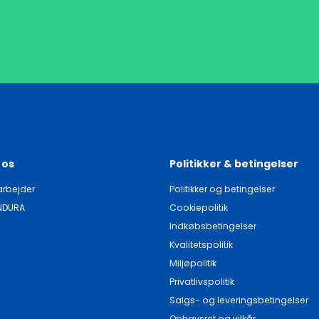
 os
Politikker & betingelser
rbejder
Politikker og betingelser
NDURA
Cookiepolitik
Indkøbsbetingelser
Kvalitetspolitik
Miljøpolitik
Privatlivspolitik
Salgs- og leveringsbetingelser
Ophavsret og vilkår