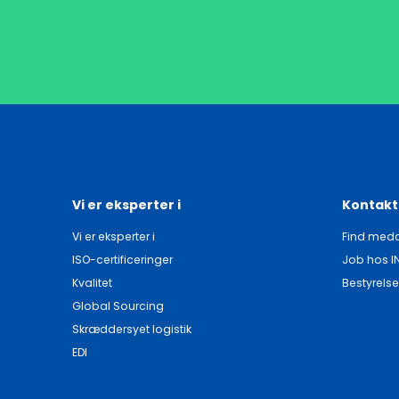
Vi er eksperter i
Kontakt
Vi er eksperter i
Find meda
ISO-certificeringer
Job hos I
Kvalitet
Bestyrelse
Global Sourcing
Skræddersyet logistik
EDI