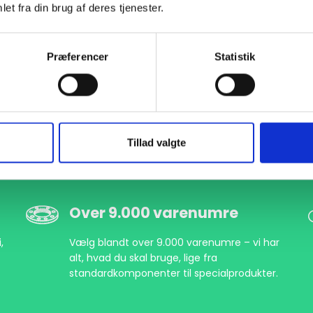
et fra din brug af deres tjenester.
000608221
DN200 219,1 Svejsebund (S-6,3)
EN 1092-1 T:34 PN25
P
Præferencer
Statistik
Tillad valgte
Over 9.000 varenumre
,
Vælg blandt over 9.000 varenumre – vi har
alt, hvad du skal bruge, lige fra
standardkomponenter til specialprodukter.