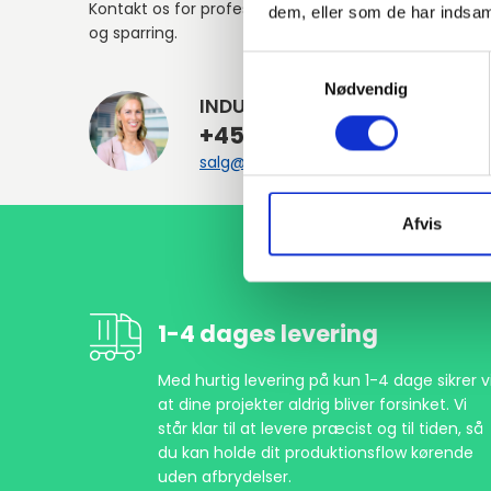
Kontakt os for professionel rådgivning
dem, eller som de har indsaml
og sparring.
Samtykkevalg
Nødvendig
INDURA DK
+45 97 13 32 44
salg@indura.com
Afvis
1-4 dages levering
Med hurtig levering på kun 1-4 dage sikrer vi
at dine projekter aldrig bliver forsinket. Vi
står klar til at levere præcist og til tiden, så
du kan holde dit produktionsflow kørende
uden afbrydelser.