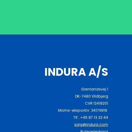
INDURA A/S
Grønlandsvej 1
DK-7480 Vildbjerg
CVR 12419201
Moms-eksportnr. 34179816
Tlf.: +45 97 13 32 44
salg@indura.com
Rutevejledning