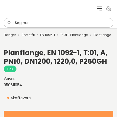
Mit k
Søg her
Flanger
Sort stål
EN 1092-1
T: 01 - Planflange
Planflange
Planflange, EN 1092-1, T:01, A,
PN10, DN1200, 1220,0, P250GH
EPD
Varenr.
950611954
Skaffevare