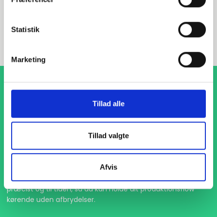
INDURA DK
+45 97 13 32 44
Statistik
salg@indura.com
Marketing
Tillad alle
Tillad valgte
1-4 dages levering
Afvis
Med hurtig levering på kun 1-4 dage sikrer vi, at dine
projekter aldrig bliver forsinket. Vi står klar til at levere
præcist og til tiden, så du kan holde dit produktionsflow
kørende uden afbrydelser.