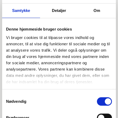
Samtykke
Detaljer
Om
Denne hjemmeside bruger cookies
Vi bruger cookies til at tilpasse vores indhold og
annoncer, til at vise dig funktioner til sociale medier og til
at analysere vores trafik. Vi deler også oplysninger om
din brug af vores hjemmeside med vores partnere inden
for sociale medier, annonceringspartnere og
analysepartnere. Vores partnere kan kombinere disse
data med andre oplysninger, du har givet dem, eller som
Har du spørgsmål?
de har indsamlet fra din brug af deres tjenester.
Vi står klar til at hjælpe med spørgsmål om produkter,
service eller andet. Kontakt os for professionel rådgivning
Samtykkevalg
og sparring.
Nødvendig
Præferencer