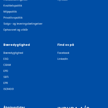
Kvalitetspolitik
Miljøpolitik
Privatlivspolitik
Salgs- og leveringsbetingelser
Ophavsret og vilkår
Bæredygtighed
Find os på
Bæredygtighed
Facebook
ESG
LinkedIn
CBAM
EPD
SBTi
EPR
ISO14001
Åbningstider