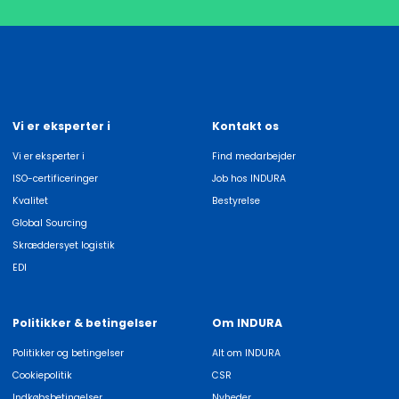
Vi er eksperter i
Kontakt os
Vi er eksperter i
Find medarbejder
ISO-certificeringer
Job hos INDURA
Kvalitet
Bestyrelse
Global Sourcing
Skræddersyet logistik
EDI
Politikker & betingelser
Om INDURA
Politikker og betingelser
Alt om INDURA
Cookiepolitik
CSR
Indkøbsbetingelser
Nyheder