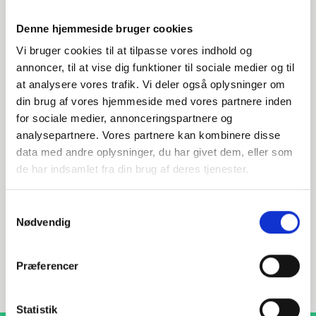
Denne hjemmeside bruger cookies
Vi bruger cookies til at tilpasse vores indhold og
annoncer, til at vise dig funktioner til sociale medier og til
at analysere vores trafik. Vi deler også oplysninger om
din brug af vores hjemmeside med vores partnere inden
Har du spørgsmål?
for sociale medier, annonceringspartnere og
analysepartnere. Vores partnere kan kombinere disse
Vi står klar til at hjælpe med spørgsmål om produkter,
data med andre oplysninger, du har givet dem, eller som
service eller andet. Kontakt os for professionel rådgivning
og sparring.
de har indsamlet fra din brug af deres tjenester.
Samtykkevalg
Nødvendig
INDURA DK
+45 97 13 32 44
Præferencer
salg@indura.com
Statistik