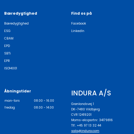
Bæredygtighed
Find os på
Bæredygtighed
Facebook
ESG
LinkedIn
CBAM
EPD
SBTi
EPR
ISO14001
INDURA A/S
Åbningstider
man-tors
08.00 - 16.00
Grønlandsvej 1
fredag
08.00 - 14.00
DK-7480 Vildbjerg
CVR 12419201
Moms-eksportnr. 34179816
Tlf.: +45 97 13 32 44
salg@indura.com