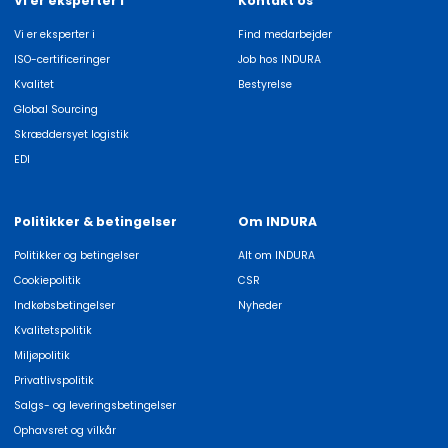
Vi er eksperter i
Kontakt os
Vi er eksperter i
Find medarbejder
ISO-certificeringer
Job hos INDURA
Kvalitet
Bestyrelse
Global Sourcing
Skræddersyet logistik
EDI
Politikker & betingelser
Om INDURA
Politikker og betingelser
Alt om INDURA
Cookiepolitik
CSR
Indkøbsbetingelser
Nyheder
Kvalitetspolitik
Miljøpolitik
Privatlivspolitik
Salgs- og leveringsbetingelser
Ophavsret og vilkår