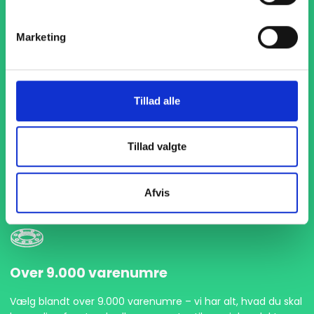
Marketing
Tillad alle
1-4 dages levering
Med hurtig levering på kun 1-4 dage sikrer vi, at dine
Tillad valgte
projekter aldrig bliver forsinket. Vi står klar til at levere
præcist og til tiden, så du kan holde dit produktionsflow
kørende uden afbrydelser.
Afvis
Over 9.000 varenumre
Vælg blandt over 9.000 varenumre – vi har alt, hvad du skal