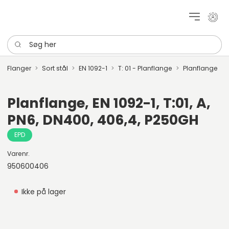
Mit k
Søg her
Flanger
Sort stål
EN 1092-1
T: 01 - Planflange
Planflange
Planflange, EN 1092-1, T:01, A,
PN6, DN400, 406,4, P250GH
EPD
Varenr.
950600406
Ikke på lager