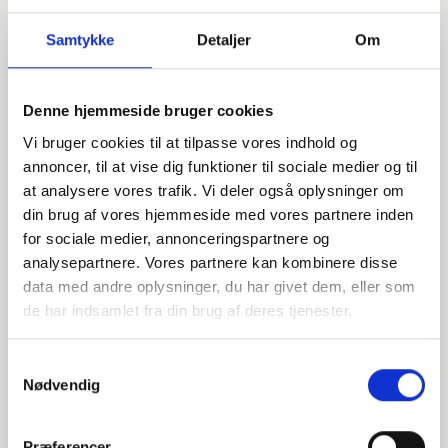
Samtykke
Detaljer
Om
Denne hjemmeside bruger cookies
Vi bruger cookies til at tilpasse vores indhold og
annoncer, til at vise dig funktioner til sociale medier og til
at analysere vores trafik. Vi deler også oplysninger om
din brug af vores hjemmeside med vores partnere inden
for sociale medier, annonceringspartnere og
analysepartnere. Vores partnere kan kombinere disse
data med andre oplysninger, du har givet dem, eller som
Har du spørgsmål?
de har indsamlet fra din brug af deres tjenester.
Vi står klar til at hjælpe med spørgsmål om produkter,
service eller andet. Kontakt os for professionel rådgivning
Samtykkevalg
og sparring.
Nødvendig
Præferencer