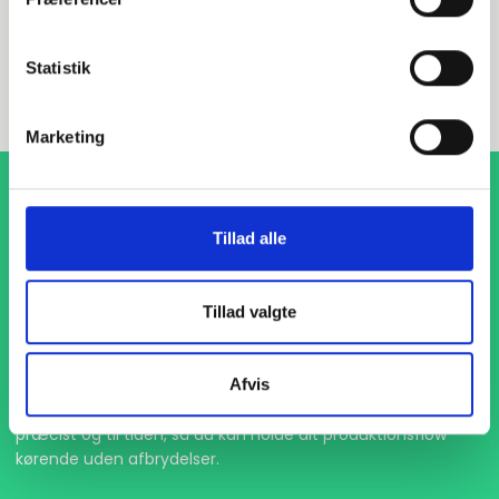
INDURA DK
+45 97 13 32 44
Statistik
salg@indura.com
Marketing
Tillad alle
Tillad valgte
1-4 dages levering
Afvis
Med hurtig levering på kun 1-4 dage sikrer vi, at dine
projekter aldrig bliver forsinket. Vi står klar til at levere
præcist og til tiden, så du kan holde dit produktionsflow
kørende uden afbrydelser.