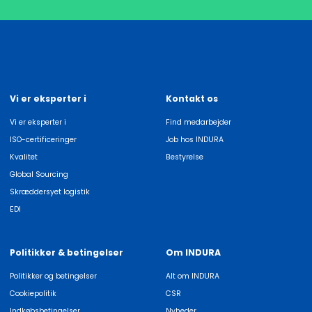
Vi er eksperter i
Kontakt os
Vi er eksperter i
Find medarbejder
ISO-certificeringer
Job hos INDURA
Kvalitet
Bestyrelse
Global Sourcing
Skræddersyet logistik
EDI
Politikker & betingelser
Om INDURA
Politikker og betingelser
Alt om INDURA
Cookiepolitik
CSR
Indkøbsbetingelser
Nyheder