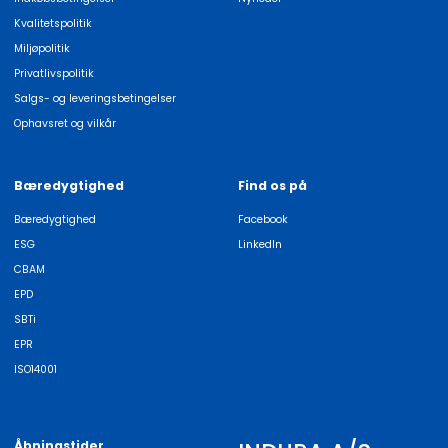
Kvalitetspolitik
Miljøpolitik
Privatlivspolitik
Salgs- og leveringsbetingelser
Ophavsret og vilkår
Bæredygtighed
Find os på
Bæredygtighed
Facebook
ESG
LinkedIn
CBAM
EPD
SBTi
EPR
ISO14001
Åbningstider