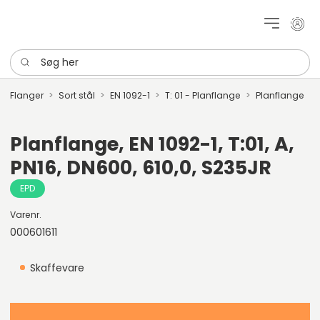
Mit k
Søg her
Flanger
Sort stål
EN 1092-1
T: 01 - Planflange
Planflange
Planflange, EN 1092-1, T:01, A,
PN16, DN600, 610,0, S235JR
EPD
Varenr.
000601611
Skaffevare