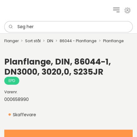
Mit k
Søg her
Flanger
Sort stål
DIN
86044 - Planflange
Planflange
Planflange, DIN, 86044-1,
DN3000, 3020,0, S235JR
EPD
Varenr.
000658990
Skaffevare