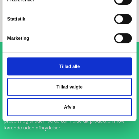
INDURA DK
+45 97 13 32 44
Statistik
salg@indura.com
Marketing
Tillad alle
Tillad valgte
1-4 dages levering
Afvis
Med hurtig levering på kun 1-4 dage sikrer vi, at dine
projekter aldrig bliver forsinket. Vi står klar til at levere
præcist og til tiden, så du kan holde dit produktionsflow
kørende uden afbrydelser.