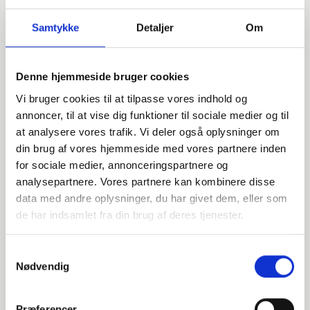
Samtykke
Detaljer
Om
Denne hjemmeside bruger cookies
Vi bruger cookies til at tilpasse vores indhold og
annoncer, til at vise dig funktioner til sociale medier og til
at analysere vores trafik. Vi deler også oplysninger om
din brug af vores hjemmeside med vores partnere inden
for sociale medier, annonceringspartnere og
analysepartnere. Vores partnere kan kombinere disse
data med andre oplysninger, du har givet dem, eller som
Har du spørgsmål?
de har indsamlet fra din brug af deres tjenester.
Vi står klar til at hjælpe med spørgsmål om produkter,
service eller andet. Kontakt os for professionel rådgivning
Samtykkevalg
og sparring.
Nødvendig
Præferencer