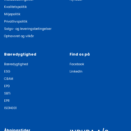
Kvalitetspolitik
Miljøpolitik
Privatlivspolitik
Salgs- og leveringsbetingelser
Ophavsret og vilkår
Bæredygtighed
Find os på
Bæredygtighed
Facebook
ESG
LinkedIn
CBAM
EPD
SBTi
EPR
ISO14001
Åbningstider