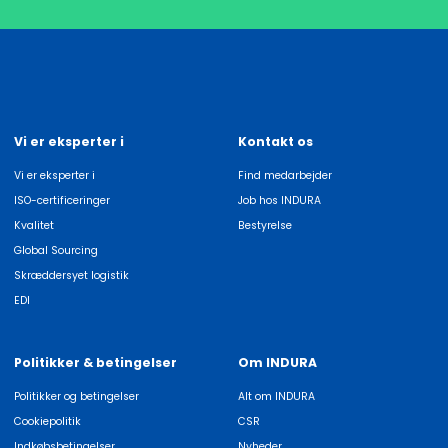
Vi er eksperter i
Kontakt os
Vi er eksperter i
Find medarbejder
ISO-certificeringer
Job hos INDURA
Kvalitet
Bestyrelse
Global Sourcing
Skræddersyet logistik
EDI
Politikker & betingelser
Om INDURA
Politikker og betingelser
Alt om INDURA
Cookiepolitik
CSR
Indkøbsbetingelser
Nyheder