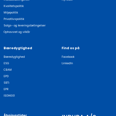
Kvalitetspolitik
Miljøpolitik
Privatlivspolitik
Salgs- og leveringsbetingelser
Ophavsret og vilkår
Bæredygtighed
Find os på
Bæredygtighed
Facebook
ESG
LinkedIn
CBAM
EPD
SBTi
EPR
ISO14001
Åbningstider