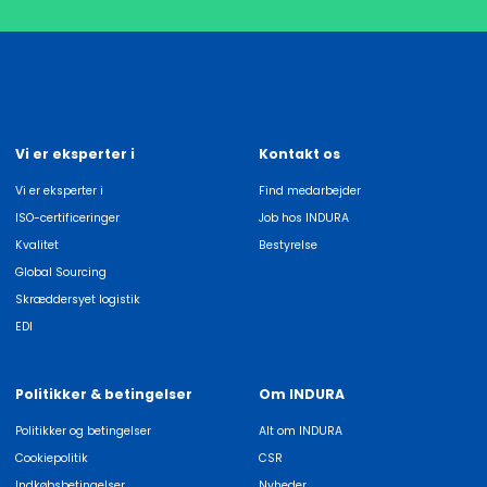
Vi er eksperter i
Kontakt os
Vi er eksperter i
Find medarbejder
ISO-certificeringer
Job hos INDURA
Kvalitet
Bestyrelse
Global Sourcing
Skræddersyet logistik
EDI
Politikker & betingelser
Om INDURA
Politikker og betingelser
Alt om INDURA
Cookiepolitik
CSR
Indkøbsbetingelser
Nyheder