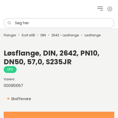
Mit k
Søg her
Flanger
Sort stål
DIN
2642 - Løsflange
Løsflange
Løsflange, DIN, 2642, PN10,
DN50, 57,0, S235JR
EPD
Varenr.
000951057
Skaffevare