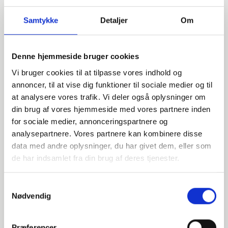
Samtykke
Detaljer
Om
Denne hjemmeside bruger cookies
Vi bruger cookies til at tilpasse vores indhold og
annoncer, til at vise dig funktioner til sociale medier og til
at analysere vores trafik. Vi deler også oplysninger om
din brug af vores hjemmeside med vores partnere inden
for sociale medier, annonceringspartnere og
analysepartnere. Vores partnere kan kombinere disse
data med andre oplysninger, du har givet dem, eller som
Har du spørgsmål?
de har indsamlet fra din brug af deres tjenester.
Vi står klar til at hjælpe med spørgsmål om produkter,
service eller andet. Kontakt os for professionel rådgivning
Samtykkevalg
og sparring.
Nødvendig
Præferencer