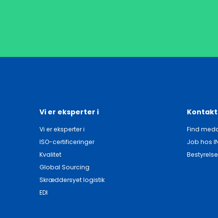
Vi er eksperter i
Kontakt
Vi er eksperter i
Find meda
ISO-certificeringer
Job hos I
Kvalitet
Bestyrelse
Global Sourcing
Skræddersyet logistik
EDI