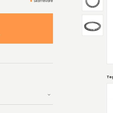
Skaffevare
.
Te