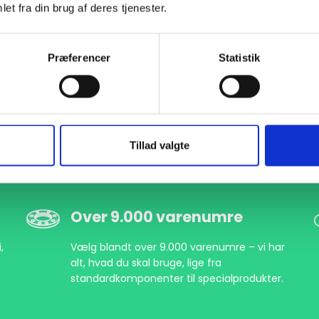
et fra din brug af deres tjenester.
000661508
DN500 508,0 Glat bund (B1-513,5)
EN 1092-1 T:32 PN10
P
Præferencer
Statistik
000662508
DN500 508,0 Glat bund (B1-513,5)
EN 1092-1 T:32 PN10
S
Tillad valgte
Over 9.000 varenumre
,
Vælg blandt over 9.000 varenumre – vi har
alt, hvad du skal bruge, lige fra
standardkomponenter til specialprodukter.