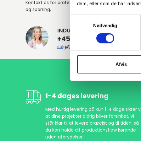
Kontakt os for professionel rådgivning
dem, eller som de har indsaml
og sparring.
Samtykkevalg
Nødvendig
INDURA DK
+45 97 13 32 44
salg@indura.com
Afvis
1-4 dages levering
Med hurtig levering på kun 1-4 dage sikrer vi
at dine projekter aldrig bliver forsinket. Vi
står klar til at levere præcist og til tiden, så
du kan holde dit produktionsflow kørende
uden afbrydelser.