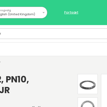
rogvalg
Fortsæt
glish (United Kingdom)
e
, PN10,
5JR