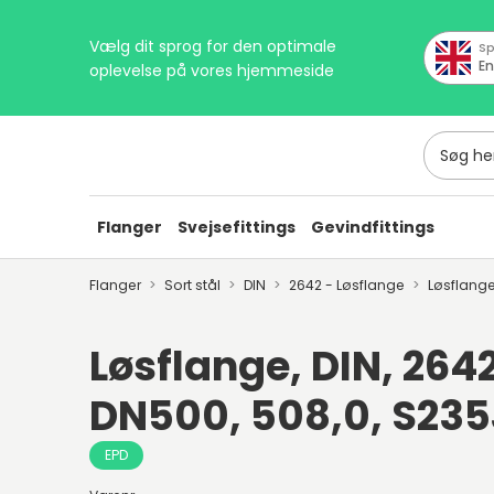
Vælg dit sprog for den optimale
Sp
En
oplevelse på vores hjemmeside
Søg her
Flanger
Svejsefittings
Gevindfittings
Flanger
Sort stål
DIN
2642 - Løsflange
Løsflang
Løsflange, DIN, 2642
DN500, 508,0, S23
EPD