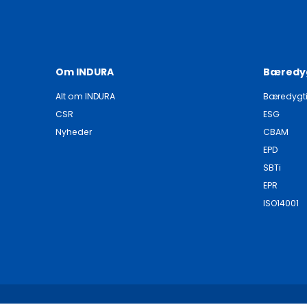
Om INDURA
Bæredy
Alt om INDURA
Bæredygt
CSR
ESG
Nyheder
CBAM
EPD
SBTi
EPR
ISO14001