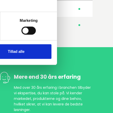
250GH 1.0460
Glat bund
Marketing
235JR 1.0038
Glat bund
Tillad alle
Mere end 30 års erfaring
Med over 30 års erfaring i branchen tilbyder
vi ekspertise, du kan stole på. Vi kender
markedet, produkterne og dine behov,
hvilket sikrer, at vi kan levere de bedste
løsninger.