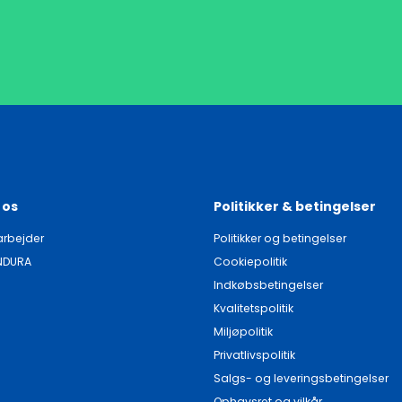
 os
Politikker & betingelser
rbejder
Politikker og betingelser
NDURA
Cookiepolitik
Indkøbsbetingelser
Kvalitetspolitik
Miljøpolitik
Privatlivspolitik
Salgs- og leveringsbetingelser
Ophavsret og vilkår