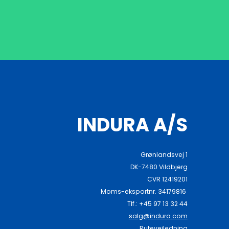
INDURA A/S
Grønlandsvej 1
DK-7480 Vildbjerg
CVR 12419201
Moms-eksportnr. 34179816
Tlf.: +45 97 13 32 44
salg@indura.com
Rutevejledning