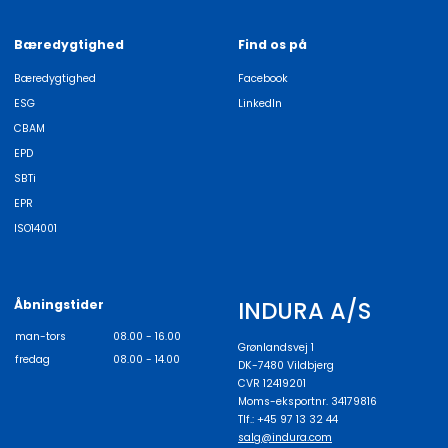
Bæredygtighed
Find os på
Bæredygtighed
Facebook
ESG
LinkedIn
CBAM
EPD
SBTi
EPR
ISO14001
INDURA A/S
Åbningstider
man-tors
08.00 - 16.00
Grønlandsvej 1
fredag
08.00 - 14.00
DK-7480 Vildbjerg
CVR 12419201
Moms-eksportnr. 34179816
Tlf.: +45 97 13 32 44
salg@indura.com