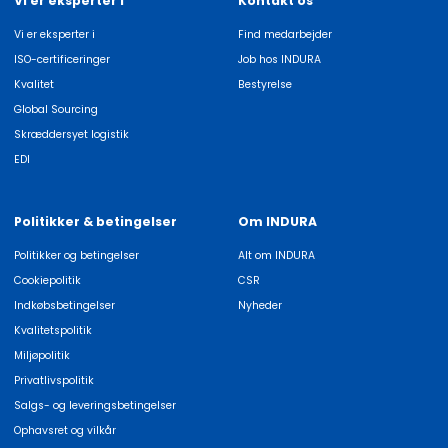
Vi er eksperter i
Kontakt os
Vi er eksperter i
Find medarbejder
ISO-certificeringer
Job hos INDURA
Kvalitet
Bestyrelse
Global Sourcing
Skræddersyet logistik
EDI
Politikker & betingelser
Om INDURA
Politikker og betingelser
Alt om INDURA
Cookiepolitik
CSR
Indkøbsbetingelser
Nyheder
Kvalitetspolitik
Miljøpolitik
Privatlivspolitik
Salgs- og leveringsbetingelser
Ophavsret og vilkår