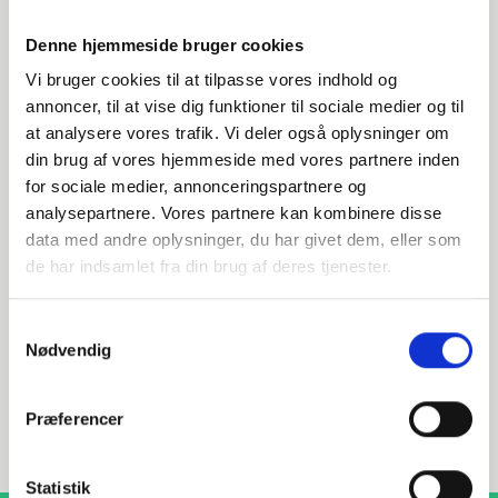
Denne hjemmeside bruger cookies
Vi bruger cookies til at tilpasse vores indhold og
annoncer, til at vise dig funktioner til sociale medier og til
at analysere vores trafik. Vi deler også oplysninger om
din brug af vores hjemmeside med vores partnere inden
Har du spørgsmål?
for sociale medier, annonceringspartnere og
analysepartnere. Vores partnere kan kombinere disse
Vi står klar til at hjælpe med spørgsmål om produkter,
data med andre oplysninger, du har givet dem, eller som
service eller andet. Kontakt os for professionel rådgivning
og sparring.
de har indsamlet fra din brug af deres tjenester.
Samtykkevalg
Nødvendig
INDURA DK
+45 97 13 32 44
Præferencer
salg@indura.com
Statistik