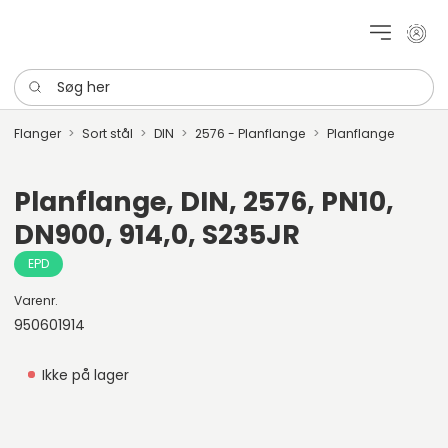
Mit k
Søg her
Flanger
Sort stål
DIN
2576 - Planflange
Planflange
Planflange, DIN, 2576, PN10,
DN900, 914,0, S235JR
EPD
Varenr.
950601914
Ikke på lager