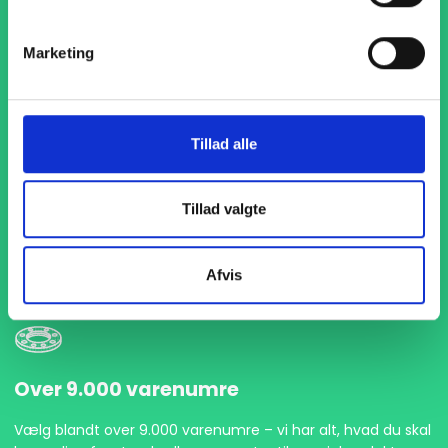
Marketing
Tillad alle
1-4 dages levering
Med hurtig levering på kun 1-4 dage sikrer vi, at dine
Tillad valgte
projekter aldrig bliver forsinket. Vi står klar til at levere
præcist og til tiden, så du kan holde dit produktionsflow
kørende uden afbrydelser.
Afvis
Over 9.000 varenumre
Vælg blandt over 9.000 varenumre – vi har alt, hvad du skal