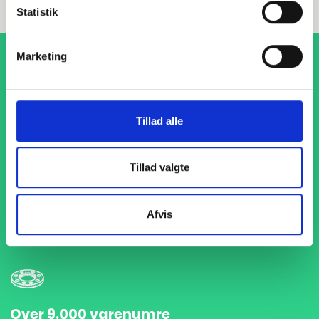
Statistik
Marketing
Tillad alle
1-4 dages levering
Tillad valgte
Med hurtig levering på kun 1-4 dage sikrer vi, at dine
projekter aldrig bliver forsinket. Vi står klar til at levere
præcist og til tiden, så du kan holde dit produktionsflow
Afvis
kørende uden afbrydelser.
Over 9.000 varenumre