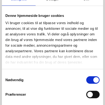
Denne hjemmeside bruger cookies
Vi bruger cookies til at tilpasse vores indhold og
annoncer, til at vise dig funktioner til sociale medier og til
at analysere vores trafik. Vi deler også oplysninger om
din brug af vores hjemmeside med vores partnere inden
for sociale medier, annonceringspartnere og
Har du spørgsmål?
analysepartnere. Vores partnere kan kombinere disse
data med andre oplysninger, du har givet dem, eller som
Vi står klar til at hjælpe med spørgsmål om produkter,
de har indsamlet fra din brug af deres tjenester.
service eller andet. Kontakt os for professionel rådgivning
og sparring.
Samtykkevalg
Nødvendig
INDURA DK
Præferencer
+45 97 13 32 44
salg@indura.com