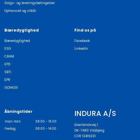
Salgs- og leveringsbetingelser
Ophavsret og vilkår
Bæredygtighed
Find os på
Bæredygtighed
Facebook
ESG
LinkedIn
CBAM
EPD
SBTi
EPR
ISO14001
INDURA A/S
Åbningstider
man-tors
08.00 - 16.00
Grønlandsvej 1
fredag
08.00 - 14.00
DK-7480 Vildbjerg
CVR 12419201