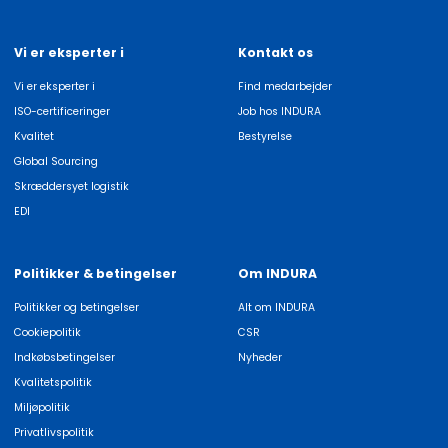
Vi er eksperter i
Kontakt os
Vi er eksperter i
Find medarbejder
ISO-certificeringer
Job hos INDURA
Kvalitet
Bestyrelse
Global Sourcing
Skræddersyet logistik
EDI
Politikker & betingelser
Om INDURA
Politikker og betingelser
Alt om INDURA
Cookiepolitik
CSR
Indkøbsbetingelser
Nyheder
Kvalitetspolitik
Miljøpolitik
Privatlivspolitik