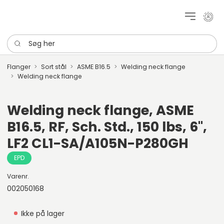
Mit k
Søg her
Flanger
Sort stål
ASME B16.5
Welding neck flange
Welding neck flange
Welding neck flange, ASME
B16.5, RF, Sch. Std., 150 lbs, 6",
LF2 CL1-SA/A105N-P280GH
EPD
Varenr.
002050168
Ikke på lager