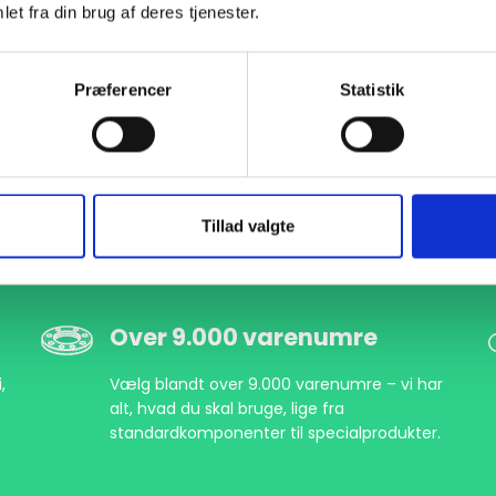
et fra din brug af deres tjenester.
Præferencer
Statistik
Tillad valgte
Over 9.000 varenumre
,
Vælg blandt over 9.000 varenumre – vi har
alt, hvad du skal bruge, lige fra
standardkomponenter til specialprodukter.