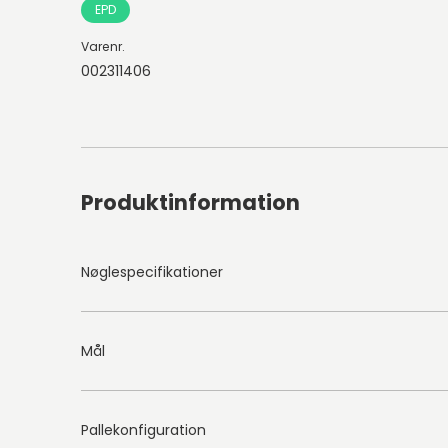
EPD
Varenr.
002311406
Produktinformation
Nøglespecifikationer
Mål
Pallekonfiguration