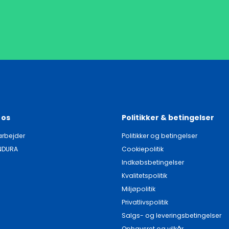
 os
Politikker & betingelser
rbejder
Politikker og betingelser
NDURA
Cookiepolitik
Indkøbsbetingelser
Kvalitetspolitik
Miljøpolitik
Privatlivspolitik
Salgs- og leveringsbetingelser
Ophavsret og vilkår