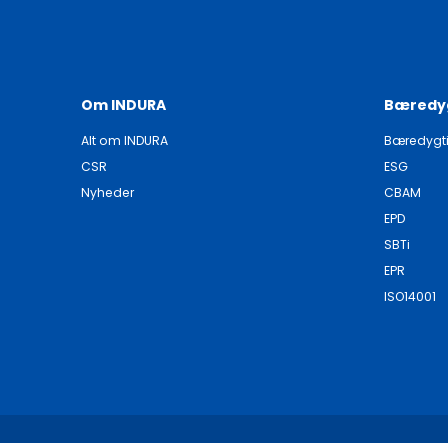
Om INDURA
Bæredy
Alt om INDURA
Bæredygt
CSR
ESG
Nyheder
CBAM
EPD
SBTi
EPR
ISO14001