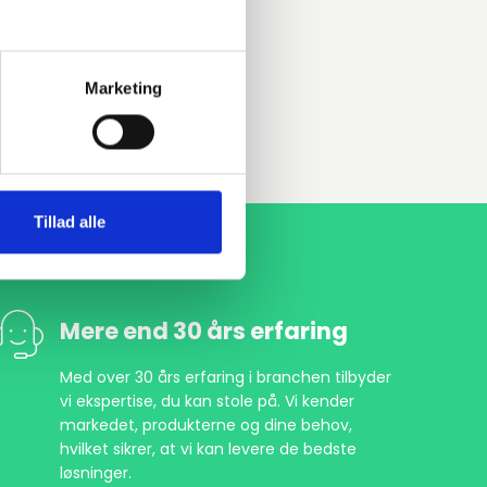
Marketing
Tillad alle
Mere end 30 års erfaring
Med over 30 års erfaring i branchen tilbyder
vi ekspertise, du kan stole på. Vi kender
markedet, produkterne og dine behov,
hvilket sikrer, at vi kan levere de bedste
løsninger.