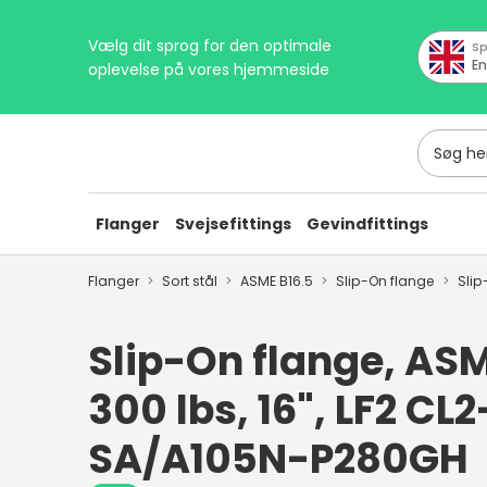
Vælg dit sprog for den optimale
Sp
En
oplevelse på vores hjemmeside
Søg her
Flanger
Svejsefittings
Gevindfittings
Flanger
Sort stål
ASME B16.5
Slip-On flange
Slip
Slip-On flange, ASM
300 lbs, 16", LF2 CL2
SA/A105N-P280GH