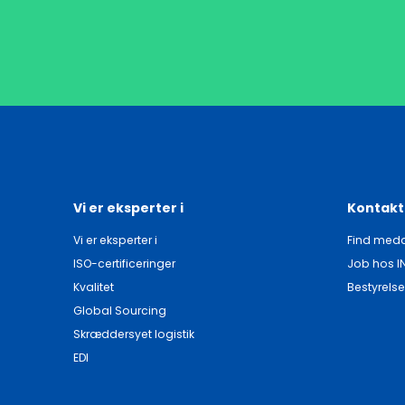
Vi er eksperter i
Kontakt
Vi er eksperter i
Find meda
ISO-certificeringer
Job hos I
Kvalitet
Bestyrelse
Global Sourcing
Skræddersyet logistik
EDI