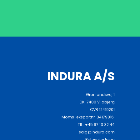
INDURA A/S
Grønlandsvej 1
DK-7480 Vildbjerg
CVR 12419201
Moms-eksportnr. 34179816
Tlf.: +45 97 13 32 44
salg@indura.com
Rutevejledning