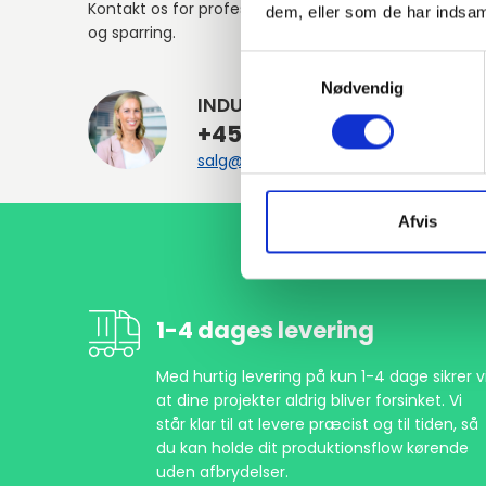
Kontakt os for professionel rådgivning
dem, eller som de har indsaml
og sparring.
Samtykkevalg
Nødvendig
INDURA DK
+45 97 13 32 44
salg@indura.com
Afvis
1-4 dages levering
Med hurtig levering på kun 1-4 dage sikrer vi
at dine projekter aldrig bliver forsinket. Vi
står klar til at levere præcist og til tiden, så
du kan holde dit produktionsflow kørende
uden afbrydelser.