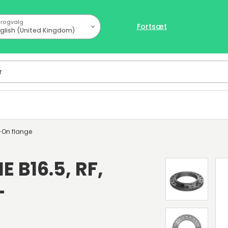
rogvalg
Fortsæt
glish (United Kingdom)
-On flange
E B16.5, RF,
-