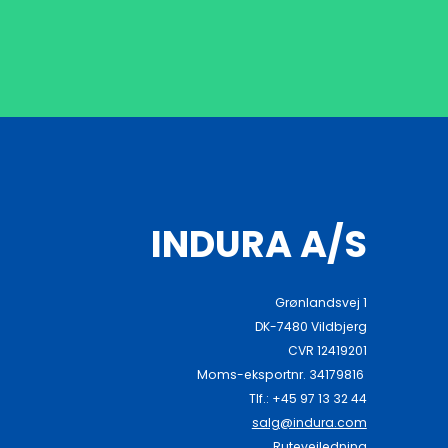
INDURA A/S
Grønlandsvej 1
DK-7480 Vildbjerg
CVR 12419201
Moms-eksportnr. 34179816
Tlf.: +45 97 13 32 44
salg@indura.com
Rutevejledning