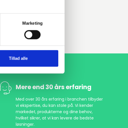
Marketing
Tillad alle
Mere end 30 års erfaring
Med over 30 års erfaring i branchen tilbyder
vi ekspertise, du kan stole på. Vi kender
markedet, produkterne og dine behov,
hvilket sikrer, at vi kan levere de bedste
løsninger.