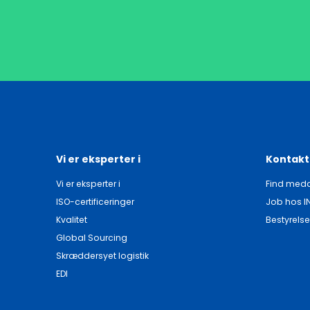
Vi er eksperter i
Kontakt
Vi er eksperter i
Find meda
ISO-certificeringer
Job hos I
Kvalitet
Bestyrelse
Global Sourcing
Skræddersyet logistik
EDI