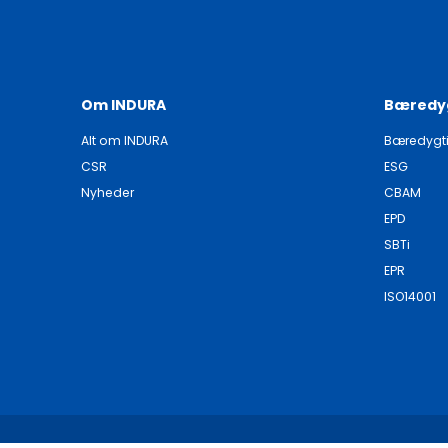
Om INDURA
Bæredy
Alt om INDURA
Bæredygt
CSR
ESG
Nyheder
CBAM
EPD
SBTi
EPR
ISO14001