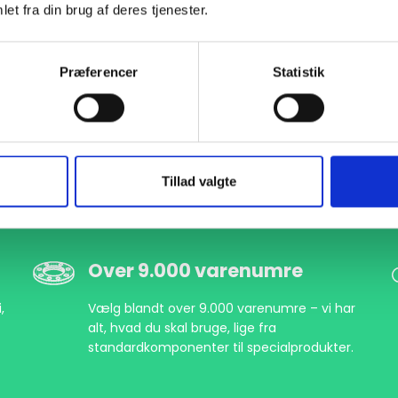
et fra din brug af deres tjenester.
Præferencer
Statistik
Tillad valgte
Over 9.000 varenumre
,
Vælg blandt over 9.000 varenumre – vi har
alt, hvad du skal bruge, lige fra
standardkomponenter til specialprodukter.