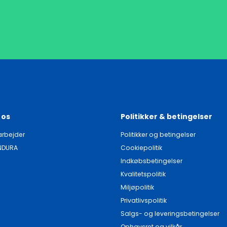
 os
Politikker & betingelser
rbejder
Politikker og betingelser
NDURA
Cookiepolitik
Indkøbsbetingelser
Kvalitetspolitik
Miljøpolitik
Privatlivspolitik
Salgs- og leveringsbetingelser
Ophavsret og vilkår