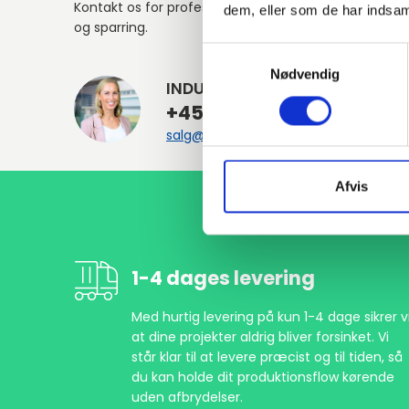
Kontakt os for professionel rådgivning
dem, eller som de har indsaml
og sparring.
Samtykkevalg
Nødvendig
INDURA DK
+45 97 13 32 44
salg@indura.com
Afvis
1-4 dages levering
Med hurtig levering på kun 1-4 dage sikrer vi
at dine projekter aldrig bliver forsinket. Vi
står klar til at levere præcist og til tiden, så
du kan holde dit produktionsflow kørende
uden afbrydelser.