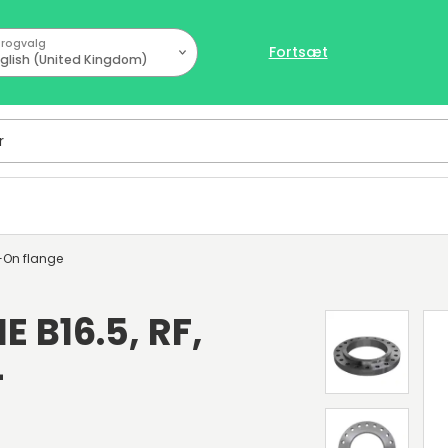
rogvalg
Fortsæt
glish (United Kingdom)
-On flange
E B16.5, RF,
-