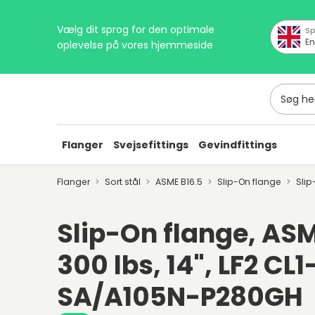
Vælg dit sprog for den optimale
Sp
En
oplevelse på vores hjemmeside
Søg her
Flanger
Svejsefittings
Gevindfittings
Flanger
Sort stål
ASME B16.5
Slip-On flange
Slip
Slip-On flange, ASM
300 lbs, 14", LF2 CL1
SA/A105N-P280GH