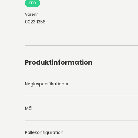
EPD
Varenr.
002311356
Produktinformation
Nøglespecifikationer
Mål
Pallekonfiguration