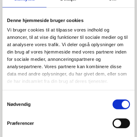
Denne hjemmeside bruger cookies
Vi bruger cookies til at tilpasse vores indhold og
annoncer, til at vise dig funktioner til sociale medier og til
at analysere vores trafik. Vi deler også oplysninger om
din brug af vores hjemmeside med vores partnere inden
for sociale medier, annonceringspartnere og
Har du spørgsmål?
analysepartnere. Vores partnere kan kombinere disse
data med andre oplysninger, du har givet dem, eller som
Vi står klar til at hjælpe med spørgsmål om produkter,
de har indsamlet fra din brug af deres tjenester.
service eller andet. Kontakt os for professionel rådgivning
og sparring.
Samtykkevalg
Nødvendig
INDURA DK
Præferencer
+45 97 13 32 44
salg@indura.com