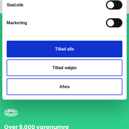
Statistik
Marketing
Tillad alle
1-4 dages levering
Tillad valgte
Med hurtig levering på kun 1-4 dage sikrer vi, at dine
projekter aldrig bliver forsinket. Vi står klar til at levere
præcist og til tiden, så du kan holde dit produktionsflow
Afvis
kørende uden afbrydelser.
Over 9.000 varenumre