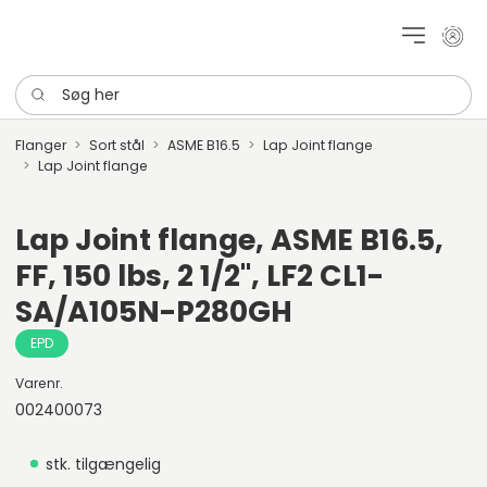
Mit k
Søg her
Flanger
Sort stål
ASME B16.5
Lap Joint flange
Lap Joint flange
Lap Joint flange, ASME B16.5,
FF, 150 lbs, 2 1/2", LF2 CL1-
SA/A105N-P280GH
EPD
Varenr.
002400073
stk. tilgængelig