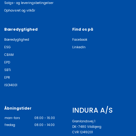
Salgs- og leveringsbetingelser
Ophavsret og vilkår
Bæredygtighed
Find os på
Bæredygtighed
Facebook
ESG
LinkedIn
CBAM
EPD
SBTi
EPR
ISO14001
INDURA A/S
Åbningstider
man-tors
08.00 - 16.00
Grønlandsvej 1
fredag
08.00 - 14.00
DK-7480 Vildbjerg
CVR 12419201