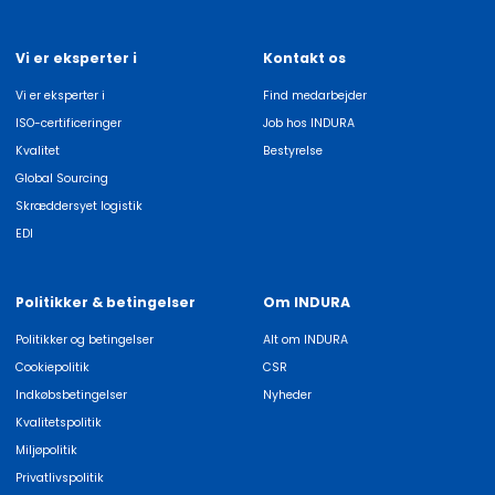
Vi er eksperter i
Kontakt os
Vi er eksperter i
Find medarbejder
ISO-certificeringer
Job hos INDURA
Kvalitet
Bestyrelse
Global Sourcing
Skræddersyet logistik
EDI
Politikker & betingelser
Om INDURA
Politikker og betingelser
Alt om INDURA
Cookiepolitik
CSR
Indkøbsbetingelser
Nyheder
Kvalitetspolitik
Miljøpolitik
Privatlivspolitik