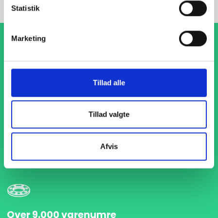
Statistik
Marketing
Tillad alle
1-4 dages levering
Tillad valgte
Med hurtig levering på kun 1-4 dage sikrer vi, at dine
projekter aldrig bliver forsinket. Vi står klar til at levere
præcist og til tiden, så du kan holde dit produktionsflow
Afvis
kørende uden afbrydelser.
Over 9.000 varenumre