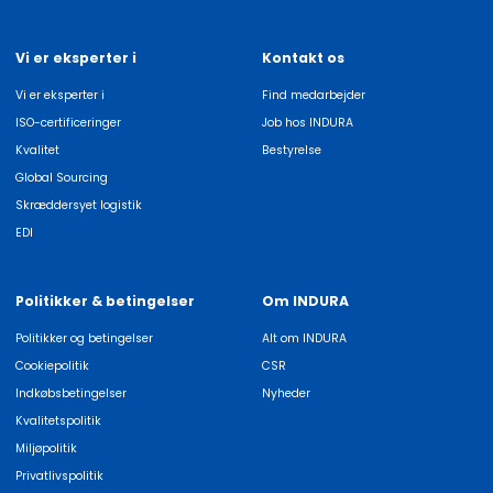
Vi er eksperter i
Kontakt os
Vi er eksperter i
Find medarbejder
ISO-certificeringer
Job hos INDURA
Kvalitet
Bestyrelse
Global Sourcing
Skræddersyet logistik
EDI
Politikker & betingelser
Om INDURA
Politikker og betingelser
Alt om INDURA
Cookiepolitik
CSR
Indkøbsbetingelser
Nyheder
Kvalitetspolitik
Miljøpolitik
Privatlivspolitik