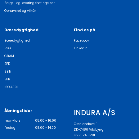
Salgs- og leveringsbetingelser
Ophavsret og vilkår
Bæredygtighed
Find os på
Bæredygtighed
Facebook
ESG
LinkedIn
CBAM
EPD
SBTi
EPR
ISO14001
INDURA A/S
Åbningstider
man-tors
08.00 - 16.00
Grønlandsvej 1
fredag
08.00 - 14.00
DK-7480 Vildbjerg
CVR 12419201