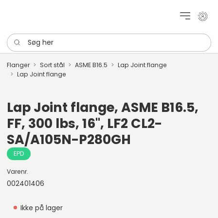
Mit k
Søg her
Flanger
Sort stål
ASME B16.5
Lap Joint flange
Lap Joint flange
Lap Joint flange, ASME B16.5,
FF, 300 lbs, 16", LF2 CL2-
SA/A105N-P280GH
EPD
Varenr.
002401406
Ikke på lager