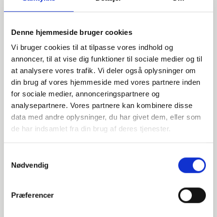
Denne hjemmeside bruger cookies
Vi bruger cookies til at tilpasse vores indhold og
annoncer, til at vise dig funktioner til sociale medier og til
at analysere vores trafik. Vi deler også oplysninger om
din brug af vores hjemmeside med vores partnere inden
for sociale medier, annonceringspartnere og
Har du spørgsmål?
analysepartnere. Vores partnere kan kombinere disse
data med andre oplysninger, du har givet dem, eller som
Vi står klar til at hjælpe med spørgsmål om produkter,
de har indsamlet fra din brug af deres tjenester.
service eller andet. Kontakt os for professionel rådgivning
og sparring.
Samtykkevalg
Nødvendig
INDURA DK
Præferencer
+45 97 13 32 44
salg@indura.com