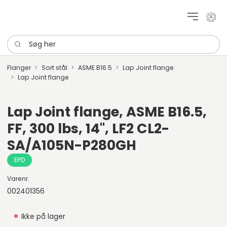
Mit k
Søg her
Flanger
Sort stål
ASME B16.5
Lap Joint flange
Lap Joint flange
Lap Joint flange, ASME B16.5,
FF, 300 lbs, 14", LF2 CL2-
SA/A105N-P280GH
EPD
Varenr.
002401356
Ikke på lager