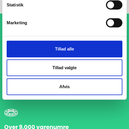
Statistik
Marketing
Tillad alle
1-4 dages levering
Tillad valgte
Med hurtig levering på kun 1-4 dage sikrer vi, at dine
projekter aldrig bliver forsinket. Vi står klar til at levere
præcist og til tiden, så du kan holde dit produktionsflow
Afvis
kørende uden afbrydelser.
Over 9.000 varenumre