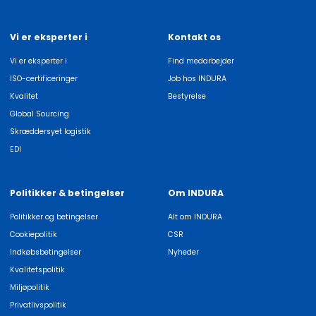
Vi er eksperter i
Kontakt os
Vi er eksperter i
Find medarbejder
ISO-certificeringer
Job hos INDURA
Kvalitet
Bestyrelse
Global Sourcing
Skræddersyet logistik
EDI
Politikker & betingelser
Om INDURA
Politikker og betingelser
Alt om INDURA
Cookiepolitik
CSR
Indkøbsbetingelser
Nyheder
Kvalitetspolitik
Miljøpolitik
Privatlivspolitik