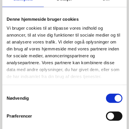
Denne hjemmeside bruger cookies
Vi bruger cookies til at tilpasse vores indhold og
annoncer, til at vise dig funktioner til sociale medier og til
at analysere vores trafik. Vi deler også oplysninger om
din brug af vores hjemmeside med vores partnere inden
for sociale medier, annonceringspartnere og
Har du spørgsmål?
analysepartnere. Vores partnere kan kombinere disse
data med andre oplysninger, du har givet dem, eller som
Vi står klar til at hjælpe med spørgsmål om produkter,
de har indsamlet fra din brug af deres tjenester.
service eller andet. Kontakt os for professionel rådgivning
og sparring.
Samtykkevalg
Nødvendig
INDURA DK
Præferencer
+45 97 13 32 44
salg@indura.com