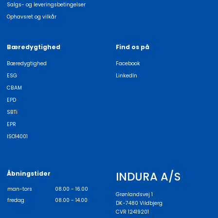
Salgs- og leveringsbetingelser
Ophavsret og vilkår
Bæredygtighed
Find os på
Bæredygtighed
Facebook
ESG
LinkedIn
CBAM
EPD
SBTi
EPR
ISO14001
INDURA A/S
Åbningstider
man-tors
08.00 - 16.00
Grønlandsvej 1
fredag
08.00 - 14.00
DK-7480 Vildbjerg
CVR 12419201